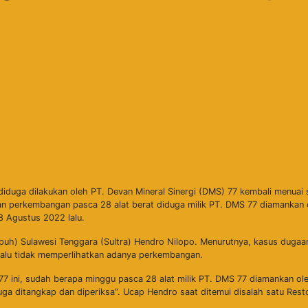
duga dilakukan oleh PT. Devan Mineral Sinergi (DMS) 77 kembali menuai 
tkan perkembangan pasca 28 alat berat diduga milik PT. DMS 77 diamankan 
8 Agustus 2022 lalu.
Ampuh) Sulawesi Tenggara (Sultra) Hendro Nilopo. Menurutnya, kasus dug
lalu tidak memperlihatkan adanya perkembangan.
 ini, sudah berapa minggu pasca 28 alat milik PT. DMS 77 diamankan ole
a ditangkap dan diperiksa”. Ucap Hendro saat ditemui disalah satu Resto