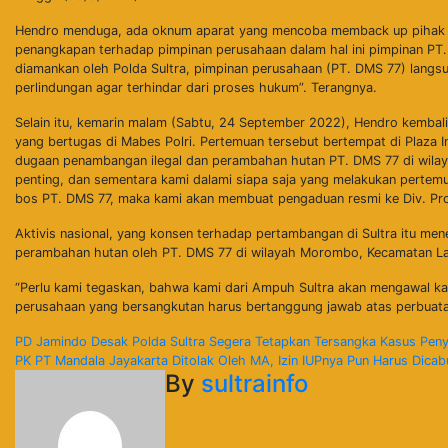
Hendro menduga, ada oknum aparat yang mencoba memback up pihak per
penangkapan terhadap pimpinan perusahaan dalam hal ini pimpinan PT. 
diamankan oleh Polda Sultra, pimpinan perusahaan (PT. DMS 77) langs
perlindungan agar terhindar dari proses hukum”. Terangnya.
Selain itu, kemarin malam (Sabtu, 24 September 2022), Hendro kembal
yang bertugas di Mabes Polri. Pertemuan tersebut bertempat di Plaza 
dugaan penambangan ilegal dan perambahan hutan PT. DMS 77 di wilay
penting, dan sementara kami dalami siapa saja yang melakukan pertemu
bos PT. DMS 77, maka kami akan membuat pengaduan resmi ke Div. Pro
Aktivis nasional, yang konsen terhadap pertambangan di Sultra itu m
perambahan hutan oleh PT. DMS 77 di wilayah Morombo, Kecamatan La
“Perlu kami tegaskan, bahwa kami dari Ampuh Sultra akan mengawal kasu
perusahaan yang bersangkutan harus bertanggung jawab atas perbuata
Navigasi
PD Jamindo Desak Polda Sultra Segera Tetapkan Tersangka Kasus Penye
PK PT Mandala Jayakarta Ditolak Oleh MA, Izin IUPnya Pun Harus Dicab
pos
By
sultrainfo