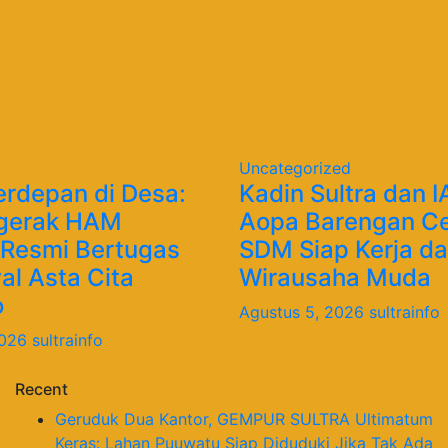
Uncategorized
erdepan di Desa:
Kadin Sultra dan 
gerak HAM
Aopa Barengan C
 Resmi Bertugas
SDM Siap Kerja d
l Asta Cita
Wirausaha Muda
o
Agustus 5, 2026
sultrainfo
2026
sultrainfo
Recent
Geruduk Dua Kantor, GEMPUR SULTRA Ultimatum
Keras: Lahan Puuwatu Siap Diduduki Jika Tak Ada