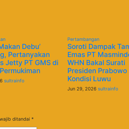
gan
Pertambangan
Makan Debu’
​Soroti Dampak T
g, Pertanyakan
Emas PT Masmind
as Jetty PT GMS di
WHN Bakal Surati
 Permukiman
Presiden Prabowo 
Kondisi Luwu
26
sultrainfo
Jun 29, 2026
sultrainfo
wajib ditandai
*