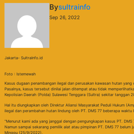
By
sultrainfo
Sep 26, 2022
Jakarta- SultraInfo.id
Foto : Istemewah
Kasus dugaan penambangan ilegal dan perusakan kawasan hutan yang di
Pasalnya, kasus tersebut dinilai jalan ditempat atau tidak memperliha
Kepolisian Daerah (Polda) Sulawesi Tenggara (Sultra) sekitar tanggan 2
Hal itu diungkapkan oleh Direktur Aliansi Masyarakat Peduli Hukum (
ilegal dan perambahan hutan lindung oleh PT. DMS 77 beberapa waktu 
“Menurut kami ada yang janggal dengan pengungkapan kasus PT. DMS 77
Namun sampai sekarang pemilik alat atau pimpinan PT. DMS 77 belum jug
Minggu (25/9/2022).