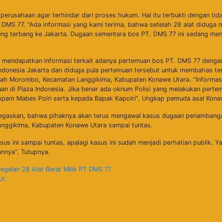
usahaan agar terhindar dari proses hukum. Hal itu terbukti dengan tida
DMS 77. “Ada informasi yang kami terima, bahwa setelah 28 alat diduga m
ung terbang ke Jakarta. Dugaan sementara bos PT. DMS 77 ini sedang men
i mendapatkan informasi terkait adanya pertemuan bos PT. DMS 77 denga
Indonesia Jakarta dan diduga pula pertemuan tersebut untuk membahas ter
ah Morombo, Kecamatan Langgikima, Kabupaten Konawe Utara. “Informasi 
an di Plaza Indonesia. Jika benar ada oknum Polisi yang melakukan pert
pam Mabes Polri serta kepada Bapak Kapolri”. Ungkap pemuda asal Konaw
enegaskan, bahwa pihaknya akan terus mengawal kasus dugaan penambangan
nggikima, Kabupaten Konawe Utara sampai tuntas.
s ini sampai tuntas, apalagi kasus ini sudah menjadi perhatian publik. Ya
nnya”. Tutupnya.
gelan 28 Alat Berat Milik PT DMS 77
ut.