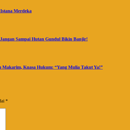
 Istana Merdeka
Jangan Sampai Hutan Gundul Bikin Banjir!
m Makarim, Kuasa Hukum: “Yang Mulia Takut Ya!”
dai
*