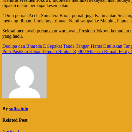
Menurut Presiden Jokowi, Indonesia memiliki kekayaan adat budaya ya
dipakai dalam berbagai kesempatan.
“Dulu pernah Aceh, Sumatera Barat, pernah juga Kalimantan Selatan
memang ribuan. Jumlahnya ribuan. Nanti sampai ke Maluku, Papua, 
Selesai menjawab pertanyaan wartawan, Presiden Jokowi kemudian m
yang hadir.
Navigasi
Deolipa dan Bharada E Sepakat Tanda Tangan Harus Dituliskan Tan
Polri Pastikan Kabar Temuan Bunker Rp900 Miliar di Rumah Ferdy 
pos
By
sultrainfo
Related Post
Nasional