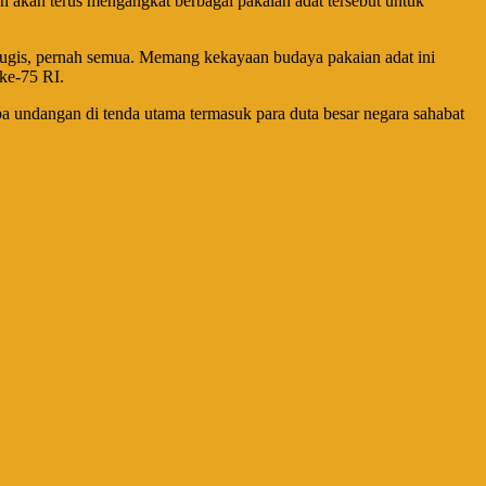
n akan terus mengangkat berbagai pakaian adat tersebut untuk
Bugis, pernah semua. Memang kekayaan budaya pakaian adat ini
ke-75 RI.
undangan di tenda utama termasuk para duta besar negara sahabat