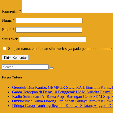
Komentar
*
Nama
*
Email
*
Situs Web
Simpan nama, email, dan situs web saya pada peramban ini untuk
Pos-pos Terbaru
Geruduk Dua Kantor, GEMPUR SULTRA Ultimatum Keras: La
Garda Terdepan di Desa: 10 Penggerak HAM Sulselra Resmi 
Kadin Sultra dan IAI Rawa Aopa Barengan Cetak SDM Siap 
Ombudsman Sultra Dorong Perubahan Budaya Birokrasi Lewat 
Diduga Garap Tambang Ilegal di Konawe Selatan, Anggota DP