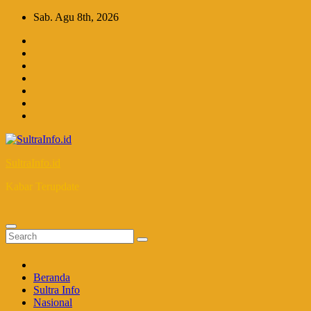
Skip
Sab. Agu 8th, 2026
to
content
SultraInfo.id
Kabar Terupdate
Beranda
Sultra Info
Nasional