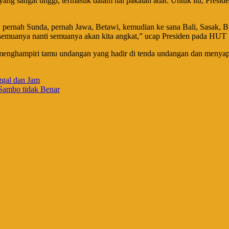
ng sangat tinggi, termasuk dalam hal pakaian adat. Untuk itu, Preside
, pernah Sunda, pernah Jawa, Betawi, kemudian ke sana Bali, Sasak, 
semuanya nanti semuanya akan kita angkat,” ucap Presiden pada HUT 
enghampiri tamu undangan yang hadir di tenda undangan dan menyapa 
ggal dan Jam
Sambo tidak Benar