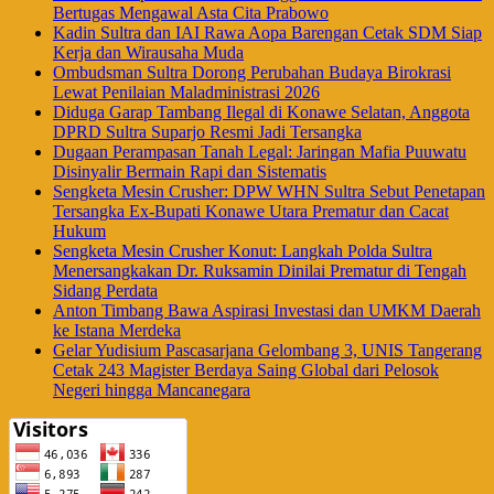
Bertugas Mengawal Asta Cita Prabowo
Kadin Sultra dan IAI Rawa Aopa Barengan Cetak SDM Siap
Kerja dan Wirausaha Muda
Ombudsman Sultra Dorong Perubahan Budaya Birokrasi
Lewat Penilaian Maladministrasi 2026
Diduga Garap Tambang Ilegal di Konawe Selatan, Anggota
DPRD Sultra Suparjo Resmi Jadi Tersangka
Dugaan Perampasan Tanah Legal: Jaringan Mafia Puuwatu
Disinyalir Bermain Rapi dan Sistematis
Sengketa Mesin Crusher: DPW WHN Sultra Sebut Penetapan
Tersangka Ex-Bupati Konawe Utara Prematur dan Cacat
Hukum
Sengketa Mesin Crusher Konut: Langkah Polda Sultra
Menersangkakan Dr. Ruksamin Dinilai Prematur di Tengah
Sidang Perdata
Anton Timbang Bawa Aspirasi Investasi dan UMKM Daerah
ke Istana Merdeka
Gelar Yudisium Pascasarjana Gelombang 3, UNIS Tangerang
Cetak 243 Magister Berdaya Saing Global dari Pelosok
Negeri hingga Mancanegara