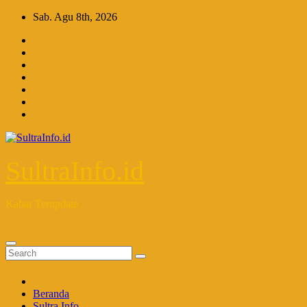
Skip
Sab. Agu 8th, 2026
to
content
SultraInfo.id
Kabar Terupdate
Beranda
Sultra Info