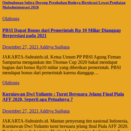
Ombudsman Sultra Dorong Perubahan Budaya Birokrasi Lewat Penilaian
Maladministrasi 2026
Olahraga
PBSI Dapat Bonus dari Pemerintah Rp 10 Miliar Dianggap
Berprestasi pada 2021
Desember 27, 2021
Addrya Sudjana
JAKARTA-Sultrainfo.id. Ketua Umum PP PBSI Agung Firman
Sampurna mengatakan tim Thomas Cup 2020 bakal mendapat
bagian dari bonus Rp10 miliar yang diberikan pemerintah. PBSI
mendapat bonus dari pemerintah karena dianggap…
Olahraga
Kurniawan Dwi Yulianto : Turut Bersuara Jelang Final Piala
AFF 2020, Seperti apa Petuahnya ?
Desember 27, 2021
Addrya Sudjana
JAKARTA-Sultrainfo.id. Mantan penyerang tim nasional Indonesia,
Kurniawan Dwi Yulianto turut bersuara jelang final Piala AFF 2020.