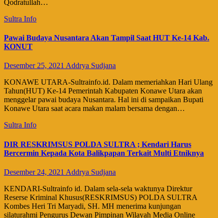
Qodratullah…
Sultra Info
Pawai Budaya Nusantara Akan Tampil Saat HUT Ke-14 Kab.
KONUT
Desember 25, 2021
Addrya Sudjana
KONAWE UTARA-Sultrainfo.id. Dalam memeriahkan Hari Ulang
Tahun(HUT) Ke-14 Pemerintah Kabupaten Konawe Utara akan
menggelar pawai budaya Nusantara. Hal ini di sampaikan Bupati
Konawe Utara saat acara makan malam bersama dengan…
Sultra Info
DIR RESKRIMSUS POLDA SULTRA ; Kendari Harus
Bercermin Kepada Kota Balikpapan Terkait Multi Etniknya
Desember 24, 2021
Addrya Sudjana
KENDARI-Sultrainfo id. Dalam sela-sela waktunya Direktur
Reserse Kriminal Khusus(RESKRIMSUS) POLDA SULTRA
Kombes Heri Tri Maryadi, SH. MH menerima kunjungan
silaturahmi Pengurus Dewan Pimpinan Wilayah Media Online