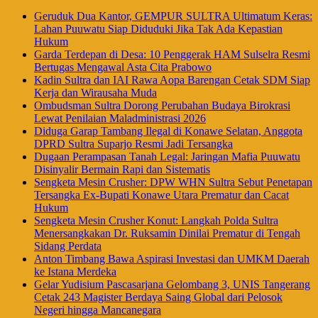
Geruduk Dua Kantor, GEMPUR SULTRA Ultimatum Keras:
Lahan Puuwatu Siap Diduduki Jika Tak Ada Kepastian
Hukum
Garda Terdepan di Desa: 10 Penggerak HAM Sulselra Resmi
Bertugas Mengawal Asta Cita Prabowo
Kadin Sultra dan IAI Rawa Aopa Barengan Cetak SDM Siap
Kerja dan Wirausaha Muda
Ombudsman Sultra Dorong Perubahan Budaya Birokrasi
Lewat Penilaian Maladministrasi 2026
Diduga Garap Tambang Ilegal di Konawe Selatan, Anggota
DPRD Sultra Suparjo Resmi Jadi Tersangka
Dugaan Perampasan Tanah Legal: Jaringan Mafia Puuwatu
Disinyalir Bermain Rapi dan Sistematis
Sengketa Mesin Crusher: DPW WHN Sultra Sebut Penetapan
Tersangka Ex-Bupati Konawe Utara Prematur dan Cacat
Hukum
Sengketa Mesin Crusher Konut: Langkah Polda Sultra
Menersangkakan Dr. Ruksamin Dinilai Prematur di Tengah
Sidang Perdata
Anton Timbang Bawa Aspirasi Investasi dan UMKM Daerah
ke Istana Merdeka
Gelar Yudisium Pascasarjana Gelombang 3, UNIS Tangerang
Cetak 243 Magister Berdaya Saing Global dari Pelosok
Negeri hingga Mancanegara