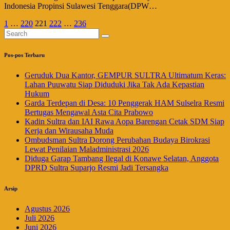
Indonesia Propinsi Sulawesi Tenggara(DPW…
Paginasi
1
…
220
221
222
…
236
pos
Pos-pos Terbaru
Geruduk Dua Kantor, GEMPUR SULTRA Ultimatum Keras:
Lahan Puuwatu Siap Diduduki Jika Tak Ada Kepastian
Hukum
Garda Terdepan di Desa: 10 Penggerak HAM Sulselra Resmi
Bertugas Mengawal Asta Cita Prabowo
Kadin Sultra dan IAI Rawa Aopa Barengan Cetak SDM Siap
Kerja dan Wirausaha Muda
Ombudsman Sultra Dorong Perubahan Budaya Birokrasi
Lewat Penilaian Maladministrasi 2026
Diduga Garap Tambang Ilegal di Konawe Selatan, Anggota
DPRD Sultra Suparjo Resmi Jadi Tersangka
Arsip
Agustus 2026
Juli 2026
Juni 2026