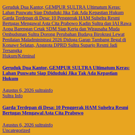
Geruduk Dua Kantor, GEMPUR SULTRA Ultimatum Keras:
Lahan Puuwatu Siap Diduduki Jika Tak Ada Kepastian Hukum
Garda Terdepan di Desa: 10 Penggerak HAM Sulselra Resmi
Bertugas Mengawal Asta Cita Prabowo
Kadin Sultra dan IAI Rawa
Aopa Barengan Cetak SDM Siap Kerja dan Wirausaha Muda
Ombudsman Sultra Dorong Perubahan Budaya Birokrasi Lewat
Penilaian Maladministrasi 2026
Diduga Garap Tambang Ilegal di
Konawe Selatan, Anggota DPRD Sultra Suparjo Resmi Jadi
Tersangka
Hukum/Kriminal
Geruduk Dua Kantor, GEMPUR SULTRA Ultimatum Keras:
Lahan Puuwatu Siap Diduduki Jika Tak Ada Kepastian
Hukum
Agustus 6, 2026
sultrainfo
Sultra Info
Garda Terdepan di Desa: 10 Penggerak HAM Sulselra Resmi
Bertugas Mengawal Asta Cita Prabowo
Agustus 6, 2026
sultrainfo
Uncategorized