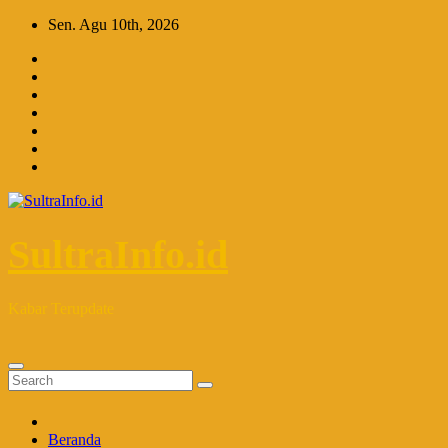
Skip
Sen. Agu 10th, 2026
to
content
SultraInfo.id
Kabar Terupdate
Beranda