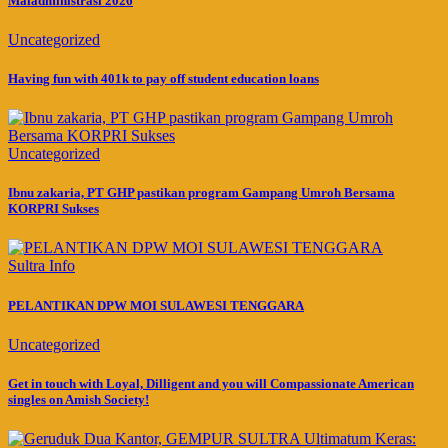
Maladministrasi 2026
Uncategorized
Having fun with 401k to pay off student education loans
Uncategorized
Ibnu zakaria, PT GHP pastikan program Gampang Umroh Bersama
KORPRI Sukses
Sultra Info
PELANTIKAN DPW MOI SULAWESI TENGGARA
Uncategorized
Get in touch with Loyal, Dilligent and you will Compassionate American
singles on Amish Society!