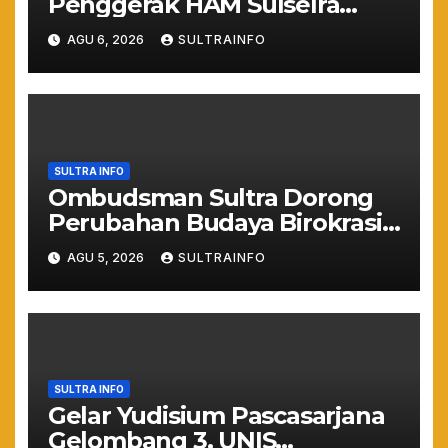
Penggerak HAM Sulselra
Resmi Bertugas Mengawal
AGU 6, 2026
SULTRAINFO
Asta Cita Prabowo
SULTRA INFO
Ombudsman Sultra Dorong
Perubahan Budaya Birokrasi
Lewat Penilaian
AGU 5, 2026
SULTRAINFO
Maladministrasi 2026
SULTRA INFO
Gelar Yudisium Pascasarjana
Gelombang 3, UNIS