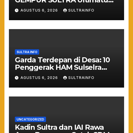
Keras: Lahan Puuwatu Siap
AGUSTUS 6, 2026
SULTRAINFO
Diduduki Jika Tak Ada
Kepastian Hukum
SULTRA INFO
Garda Terdepan di Desa: 10
Penggerak HAM Sulselra
Resmi Bertugas Mengawal
AGUSTUS 6, 2026
SULTRAINFO
Asta Cita Prabowo
UNCATEGORIZED
Kadin Sultra dan IAI Rawa