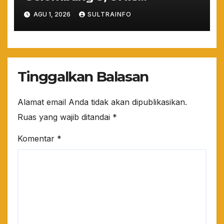
Tangerang Cetak 243
AGU 1, 2026
SULTRAINFO
Magister Berdaya Saing
Global dari Pelosok Negeri
hingga Mancanegara
Tinggalkan Balasan
Alamat email Anda tidak akan dipublikasikan.
Ruas yang wajib ditandai
*
Komentar
*