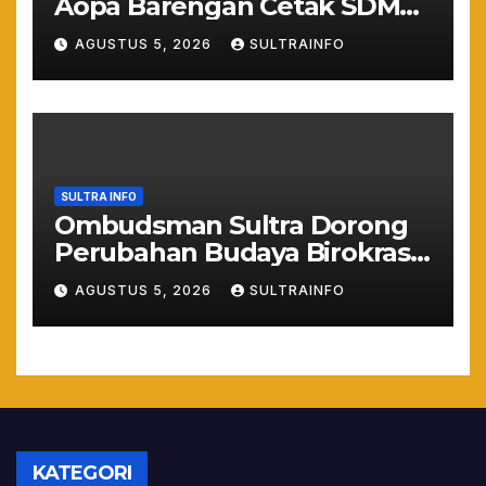
Aopa Barengan Cetak SDM
Siap Kerja dan Wirausaha
AGUSTUS 5, 2026
SULTRAINFO
Muda
SULTRA INFO
Ombudsman Sultra Dorong
Perubahan Budaya Birokrasi
Lewat Penilaian
AGUSTUS 5, 2026
SULTRAINFO
Maladministrasi 2026
KATEGORI