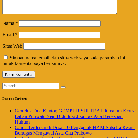
Nama
*
Email
*
Situs Web
Simpan nama, email, dan situs web saya pada peramban ini
untuk komentar saya berikutnya.
Pos-pos Terbaru
Geruduk Dua Kantor, GEMPUR SULTRA Ultimatum Keras:
Lahan Puuwatu Siap Diduduki Jika Tak Ada Kepastian
Hukum
Garda Terdepan di Desa: 10 Penggerak HAM Sulselra Resmi
Bertugas Mengawal Asta Cita Prabowo