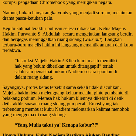
korupsi pengadaan Chromebook yang merugikan negara.
​Namun, bukan hanya angka vonis yang menjadi sorotan, melainkan
drama pasca-ketukan palu.
​Begitu kalimat terakhir putusan selesai dibacakan, Ketua Majelis
Hakim, Purwanto S. Abdullah, secara mengejutkan langsung berdiri
dan bergegas meninggalkan ruang sidang (
walk out
). Langkah
terburu-buru majelis hakim ini langsung memantik amarah dari kubu
terdakwa.
​”Instruksi Majelis Hakim! Klien kami masih memiliki
hak yang belum diberikan untuk ditanggapi!” teriak
salah satu penasihat hukum Nadiem secara spontan di
dalam ruang sidang.
​Sayangnya, protes keras tersebut sama sekali tidak diacuhkan.
Majelis hakim tetap melenggang keluar melalui pintu pembantu di
belakang podium. Merasa hak hukum kliennya dikebiri di detik-
detik akhir, suasana ruang sidang pun pecah. Emosi yang tak
terbendung membuat kubu Nadiem melontarkan kalimat menohok
yang menggema di ruang sidang:
“Yang Mulia takut ya! Kenapa kabur?!”
Upaya Hukum: Kubu Nadiem Pastikan Ajukan Banding