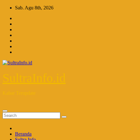
Skip
Sab. Agu 8th, 2026
to
content
SultraInfo.id
Kabar Terupdate
Beranda
Sultra Info