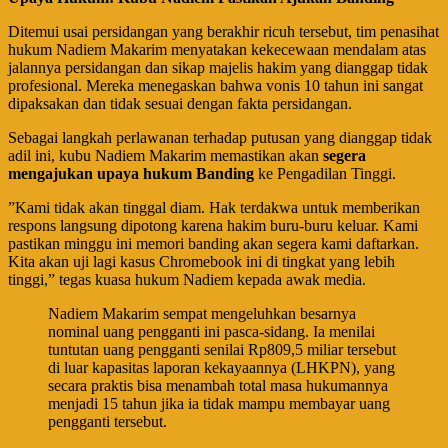
​Ditemui usai persidangan yang berakhir ricuh tersebut, tim penasihat
hukum Nadiem Makarim menyatakan kekecewaan mendalam atas
jalannya persidangan dan sikap majelis hakim yang dianggap tidak
profesional. Mereka menegaskan bahwa vonis 10 tahun ini sangat
dipaksakan dan tidak sesuai dengan fakta persidangan.
​Sebagai langkah perlawanan terhadap putusan yang dianggap tidak
adil ini, kubu Nadiem Makarim memastikan akan
segera
mengajukan upaya hukum Banding
ke Pengadilan Tinggi.
​”Kami tidak akan tinggal diam. Hak terdakwa untuk memberikan
respons langsung dipotong karena hakim buru-buru keluar. Kami
pastikan minggu ini memori banding akan segera kami daftarkan.
Kita akan uji lagi kasus Chromebook ini di tingkat yang lebih
tinggi,” tegas kuasa hukum Nadiem kepada awak media.
Nadiem Makarim sempat mengeluhkan besarnya
nominal uang pengganti ini pasca-sidang. Ia menilai
tuntutan uang pengganti senilai Rp809,5 miliar tersebut
di luar kapasitas laporan kekayaannya (LHKPN), yang
secara praktis bisa menambah total masa hukumannya
menjadi 15 tahun jika ia tidak mampu membayar uang
pengganti tersebut.