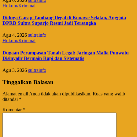
Agu 6, 2026
sultrainfo
Hukum/Kriminal
Diduga Garap Tambang Ilegal di Konawe Selatan, Anggota
DPRD Sultra Suparjo Resmi Jadi Tersangka
Agu 4, 2026
sultrainfo
Hukum/Kriminal
Dugaan Perampasan Tanah Legal: Jaringan Mafia Puuwatu
Disinyalir Bermain Rapi dan Sistematis
Agu 3, 2026
sultrainfo
Tinggalkan Balasan
Alamat email Anda tidak akan dipublikasikan.
Ruas yang wajib
ditandai
*
Komentar
*