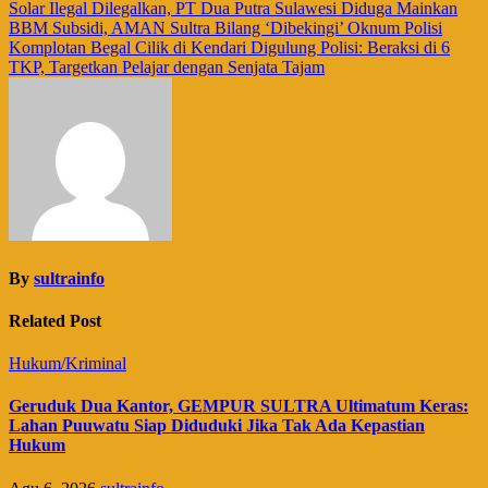
Navigasi
Solar Ilegal Dilegalkan, PT Dua Putra Sulawesi Diduga Mainkan
BBM Subsidi, AMAN Sultra Bilang ‘Dibekingi’ Oknum Polisi
pos
Komplotan Begal Cilik di Kendari Digulung Polisi: Beraksi di 6
TKP, Targetkan Pelajar dengan Senjata Tajam
By
sultrainfo
Related Post
Hukum/Kriminal
Geruduk Dua Kantor, GEMPUR SULTRA Ultimatum Keras:
Lahan Puuwatu Siap Diduduki Jika Tak Ada Kepastian
Hukum