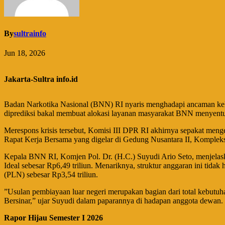
By
sultrainfo
Jun 18, 2026
Jakarta-Sultra info.id
Badan Narkotika Nasional (BNN) RI nyaris menghadapi ancaman kelu
diprediksi bakal membuat alokasi layanan masyarakat BNN menyentu
​Merespons krisis tersebut, Komisi III DPR RI akhirnya sepakat men
Rapat Kerja Bersama yang digelar di Gedung Nusantara II, Kompleks
​Kepala BNN RI, Komjen Pol. Dr. (H.C.) Suyudi Ario Seto, menjela
Ideal sebesar Rp6,49 triliun. Menariknya, struktur anggaran ini tid
(PLN) sebesar Rp3,54 triliun.
​”Usulan pembiayaan luar negeri merupakan bagian dari total kebutuh
Bersinar,” ujar Suyudi dalam paparannya di hadapan anggota dewan.
Rapor Hijau Semester I 2026