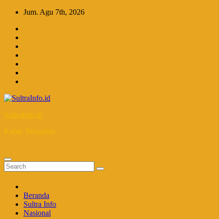
Skip
Jum. Agu 7th, 2026
to
content
SultraInfo.id
Kabar Terupdate
Beranda
Sultra Info
Nasional