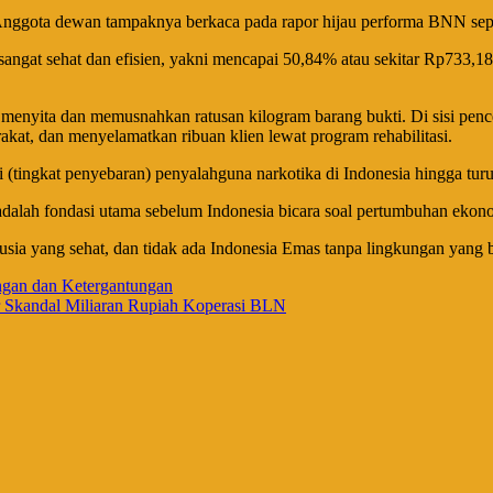
n. Anggota dewan tampaknya berkaca pada rapor hijau performa BNN se
angat sehat dan efisien, yakni mencapai 50,84% atau sekitar Rp733,18
a menyita dan memusnahkan ratusan kilogram barang bukti. Di sisi pe
rakat, dan menyelamatkan ribuan klien lewat program rehabilitasi.
i (tingkat penyebaran) penyalahguna narkotika di Indonesia hingga tu
dalah fondasi utama sebelum Indonesia bicara soal pertumbuhan ekon
ia yang sehat, dan tidak ada Indonesia Emas tanpa lingkungan yang beb
ngan dan Ketergantungan
 Skandal Miliaran Rupiah Koperasi BLN