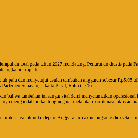
mpuhan total pada tahun 2027 mendatang. Penurunan drastis pada Pag
h angka nol rupiah.
getuk palu dan menyetujui usulan tambahan anggaran sebesar Rp5,05 tri
 Parlemen Senayan, Jakarta Pusat, Rabu (17/6).
skan bahwa tambahan ini sangat vital demi menyelamatkan operasiona
ak hanya mengandalkan kantong negara, melainkan kombinasi taktis anta
an untuk tiga tahun ke depan. Anggaran ini akan langsung dieksekusi 