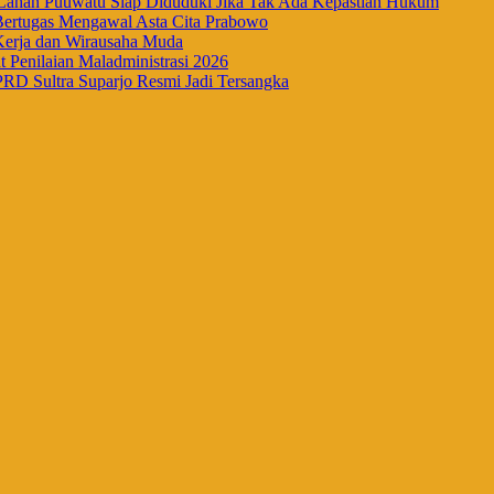
han Puuwatu Siap Diduduki Jika Tak Ada Kepastian Hukum
Bertugas Mengawal Asta Cita Prabowo
Kerja dan Wirausaha Muda
Penilaian Maladministrasi 2026
RD Sultra Suparjo Resmi Jadi Tersangka