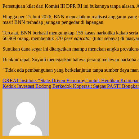
​Persetujuan kilat dari Komisi III DPR RI ini bukannya tanpa alasa
​Hingga per 15 Juni 2026, BNN mencatatkan realisasi anggaran yang s
masif BNN terhadap jaringan pengedar di lapangan.
​Tercatat, BNN berhasil mengungkap 155 kasus narkotika kakap sert
66.969 orang, membentuk 370
peer educator
(tutor sebaya) di masya
​Suntikan dana segar ini ditargetkan mampu menekan angka prevalens
​Di akhir rapat, Suyudi menegaskan bahwa perang melawan narkoba a
​”Tidak ada pembangunan yang berkelanjutan tanpa sumber daya manus
Navigasi
GREAT Institute: “State-Driven Economy” untuk Hentikan Ketimpa
Kedok Investasi Bodong Berkedok Koperasi: Satgas PASTI Bongkar
pos