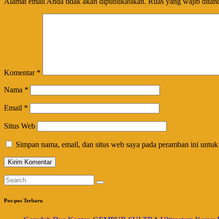
Alamat email Anda tidak akan dipublikasikan.
Ruas yang wajib ditan
Komentar
*
Nama
*
Email
*
Situs Web
Simpan nama, email, dan situs web saya pada peramban ini untuk
Pos-pos Terbaru