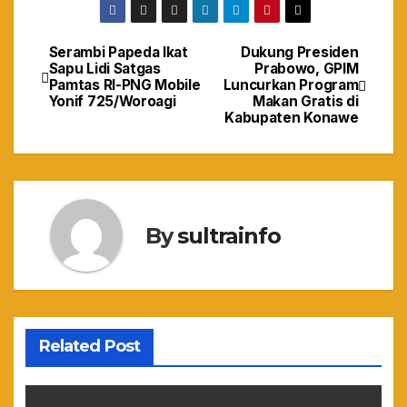
Serambi Papeda Ikat
Dukung Presiden
Navigasi
Sapu Lidi Satgas
Prabowo, GPIM
Pamtas RI-PNG Mobile
Luncurkan Program
pos
Yonif 725/Woroagi
Makan Gratis di
Kabupaten Konawe
By
sultrainfo
Related Post