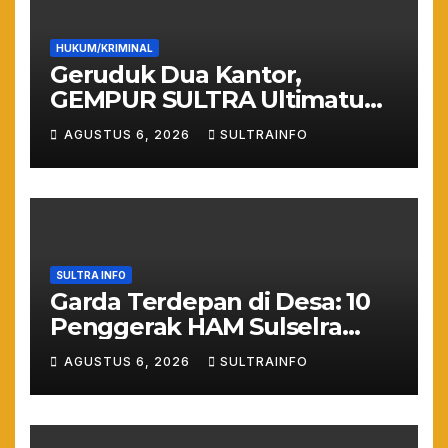
HUKUM/KRIMINAL
Geruduk Dua Kantor,
GEMPUR SULTRA Ultimatum
Keras: Lahan Puuwatu Siap
AGUSTUS 6, 2026
SULTRAINFO
Diduduki Jika Tak Ada
Kepastian Hukum
SULTRA INFO
Garda Terdepan di Desa: 10
Penggerak HAM Sulselra
Resmi Bertugas Mengawal
AGUSTUS 6, 2026
SULTRAINFO
Asta Cita Prabowo