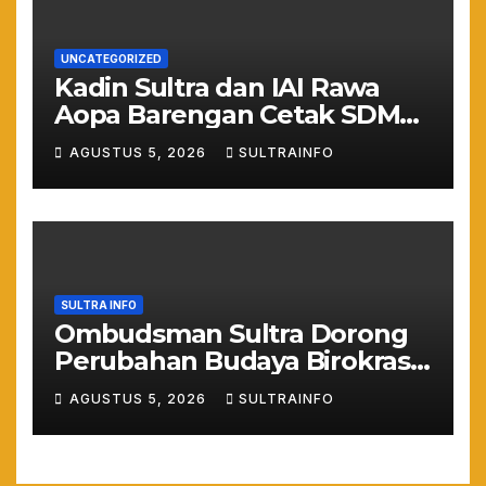
UNCATEGORIZED
Kadin Sultra dan IAI Rawa
Aopa Barengan Cetak SDM
Siap Kerja dan Wirausaha
AGUSTUS 5, 2026
SULTRAINFO
Muda
SULTRA INFO
Ombudsman Sultra Dorong
Perubahan Budaya Birokrasi
Lewat Penilaian
AGUSTUS 5, 2026
SULTRAINFO
Maladministrasi 2026