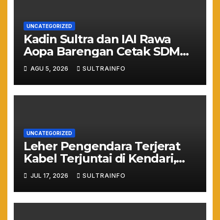
UNCATEGORIZED
Kadin Sultra dan IAI Rawa
Aopa Barengan Cetak SDM
Siap Kerja dan Wirausaha
AGU 5, 2026
SULTRAINFO
Muda
UNCATEGORIZED
Leher Pengendara Terjerat
Kabel Terjuntai di Kendari,
Nyawa Warga Nyaris
JUL 17, 2026
SULTRAINFO
Melayang Akibat Kelalaian
Provider