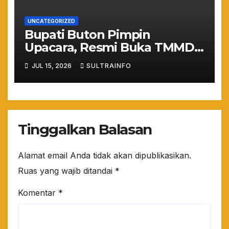
UNCATEGORIZED
Bupati Buton Pimpin
Upacara, Resmi Buka TMMD
ke-129 TA 2026
JUL 15, 2026
SULTRAINFO
Tinggalkan Balasan
Alamat email Anda tidak akan dipublikasikan.
Ruas yang wajib ditandai
*
Komentar
*