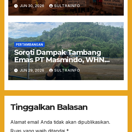
Legalitas Jetty PT GMS di
JUN 30, 2026
SULTRAINFO
Tengah Permukiman
PERTAMBANGAN
​Soroti Dampak Tambang
Emas PT Masmindo, WHN
Bakal Surati Presiden
JUN 29, 2026
SULTRAINFO
Prabowo Terkait Kondisi
Luwu
Tinggalkan Balasan
Alamat email Anda tidak akan dipublikasikan.
Ruas yang wajib ditandai
*