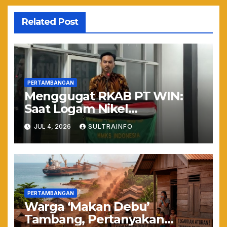
Related Post
PERTAMBANGAN
Menggugat RKAB PT WIN:
Saat Logam Nikel
Mengancam Nyawa dan
JUL 4, 2026
SULTRAINFO
Ruang Hidup Warga
Torobulu
PERTAMBANGAN
Warga ‘Makan Debu’
Tambang, Pertanyakan