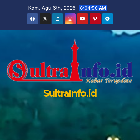
Skip
Kam. Agu 6th, 2026
8:04:58 AM
to
content
SultraInfo.id