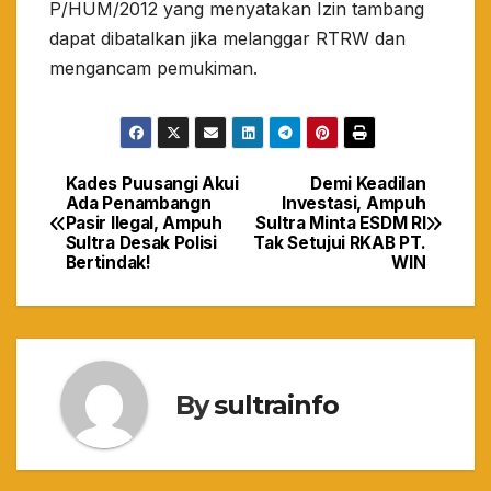
P/HUM/2012 yang menyatakan Izin tambang
dapat dibatalkan jika melanggar RTRW dan
mengancam pemukiman.
Kades Puusangi Akui
Demi Keadilan
Navigasi
Ada Penambangn
Investasi, Ampuh
Pasir Ilegal, Ampuh
Sultra Minta ESDM RI
pos
Sultra Desak Polisi
Tak Setujui RKAB PT.
Bertindak!
WIN
By
sultrainfo