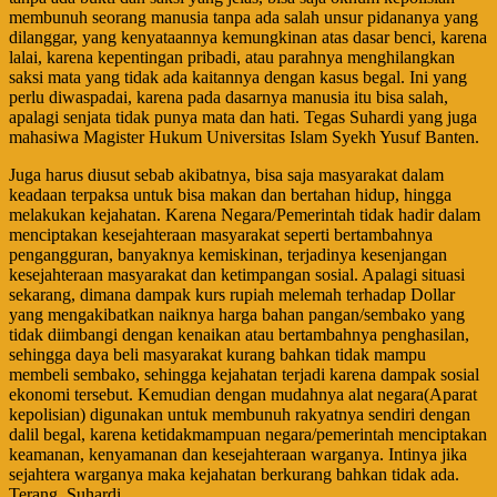
membunuh seorang manusia tanpa ada salah unsur pidananya yang
dilanggar, yang kenyataannya kemungkinan atas dasar benci, karena
lalai, karena kepentingan pribadi, atau parahnya menghilangkan
saksi mata yang tidak ada kaitannya dengan kasus begal. Ini yang
perlu diwaspadai, karena pada dasarnya manusia itu bisa salah,
apalagi senjata tidak punya mata dan hati. Tegas Suhardi yang juga
mahasiwa Magister Hukum Universitas Islam Syekh Yusuf Banten.
Juga harus diusut sebab akibatnya, bisa saja masyarakat dalam
keadaan terpaksa untuk bisa makan dan bertahan hidup, hingga
melakukan kejahatan. Karena Negara/Pemerintah tidak hadir dalam
menciptakan kesejahteraan masyarakat seperti bertambahnya
pengangguran, banyaknya kemiskinan, terjadinya kesenjangan
kesejahteraan masyarakat dan ketimpangan sosial. Apalagi situasi
sekarang, dimana dampak kurs rupiah melemah terhadap Dollar
yang mengakibatkan naiknya harga bahan pangan/sembako yang
tidak diimbangi dengan kenaikan atau bertambahnya penghasilan,
sehingga daya beli masyarakat kurang bahkan tidak mampu
membeli sembako, sehingga kejahatan terjadi karena dampak sosial
ekonomi tersebut. Kemudian dengan mudahnya alat negara(Aparat
kepolisian) digunakan untuk membunuh rakyatnya sendiri dengan
dalil begal, karena ketidakmampuan negara/pemerintah menciptakan
keamanan, kenyamanan dan kesejahteraan warganya. Intinya jika
sejahtera warganya maka kejahatan berkurang bahkan tidak ada.
Terang, Suhardi.