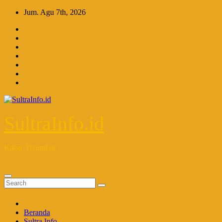
Skip
Jum. Agu 7th, 2026
to
content
SultraInfo.id
Kabar Terupdate
Beranda
Sultra Info