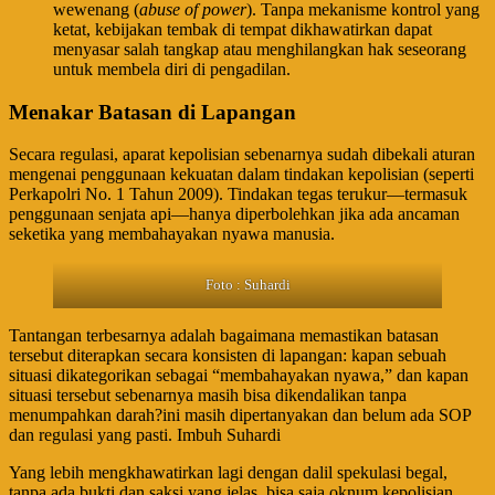
wewenang (
abuse of power
). Tanpa mekanisme kontrol yang
ketat, kebijakan tembak di tempat dikhawatirkan dapat
menyasar salah tangkap atau menghilangkan hak seseorang
untuk membela diri di pengadilan.
​Menakar Batasan di Lapangan
​Secara regulasi, aparat kepolisian sebenarnya sudah dibekali aturan
mengenai penggunaan kekuatan dalam tindakan kepolisian (seperti
Perkapolri No. 1 Tahun 2009). Tindakan tegas terukur—termasuk
penggunaan senjata api—hanya diperbolehkan jika ada ancaman
seketika yang membahayakan nyawa manusia.
Foto : Suhardi
​Tantangan terbesarnya adalah bagaimana memastikan batasan
tersebut diterapkan secara konsisten di lapangan: kapan sebuah
situasi dikategorikan sebagai “membahayakan nyawa,” dan kapan
situasi tersebut sebenarnya masih bisa dikendalikan tanpa
menumpahkan darah?ini masih dipertanyakan dan belum ada SOP
dan regulasi yang pasti. Imbuh Suhardi
Yang lebih mengkhawatirkan lagi dengan dalil spekulasi begal,
tanpa ada bukti dan saksi yang jelas, bisa saja oknum kepolisian