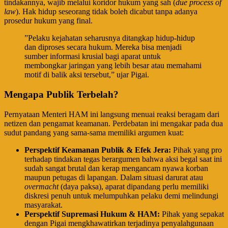
tindakannya, wajib melalui koridor hukum yang sah (
due process of
law
). Hak hidup seseorang tidak boleh dicabut tanpa adanya
prosedur hukum yang final.
​”Pelaku kejahatan seharusnya ditangkap hidup-hidup
dan diproses secara hukum. Mereka bisa menjadi
sumber informasi krusial bagi aparat untuk
membongkar jaringan yang lebih besar atau memahami
motif di balik aksi tersebut,” ujar Pigai.
​Mengapa Publik Terbelah?
​Pernyataan Menteri HAM ini langsung menuai reaksi beragam dari
netizen dan pengamat keamanan. Perdebatan ini mengakar pada dua
sudut pandang yang sama-sama memiliki argumen kuat:
Perspektif Keamanan Publik & Efek Jera:
Pihak yang pro
terhadap tindakan tegas berargumen bahwa aksi begal saat ini
sudah sangat brutal dan kerap mengancam nyawa korban
maupun petugas di lapangan. Dalam situasi darurat atau
overmacht
(daya paksa), aparat dipandang perlu memiliki
diskresi penuh untuk melumpuhkan pelaku demi melindungi
masyarakat.
Perspektif Supremasi Hukum & HAM:
Pihak yang sepakat
dengan Pigai mengkhawatirkan terjadinya penyalahgunaan