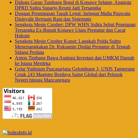
Diduga Garap Tambang Ilegal di Konawe Selatan, Anggota
DPRD Sultra Suparjo Resmi Jadi Tersangka
Dugaan Perampasan Tanah Legal: Jaringan Mafia Puuwatu
Disinyalir Bermain Rapi dan Sistematis
Sengketa Mesin Crusher: DPW WHN Sultra Sebut Penetapan
Tersangka Ex-Bupati Konawe Utara Prematur dan Cacat
Hukum
Sengketa Mesin Crusher Konut: Langkah Polda Sultra
Menersangkakan Dr. Ruksamin Dinilai Prematur di Tengah
Sidang Perdata
Anton Timbang Bawa Aspirasi Investasi dan UMKM Daerah
ke Istana Merdeka
Gelar Yudisium Pascasarjana Gelombang 3, UNIS Tangerang
Cetak 243 Magister Berdaya Saing Global dari Pelosok
Negeri hingga Mancanegara