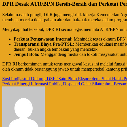
​DPR Desak ATR/BPN Bersih-Bersih dan Perketat P
​Selain masalah pungli, DPR juga mengkritik kinerja Kementerian Agr
membuat mereka tidak paham alur dan hak-hak mereka dalam progr
​Menyikapi hal tersebut, DPR RI secara tegas meminta ATR/BPN unt
Perkuat Pengawasan Internal:
Menindak tegas oknum BPN ma
Transparansi Biaya Pra-PTSL:
Memberikan edukasi masif bah
daerah, bukan angka tembakan yang mencekik.
Jemput Bola:
Menggandeng media dan tokoh masyarakat untuk s
​DPR RI berkomitmen untuk terus mengawal kasus ini melalui fungsi 
oleh oknum tidak bertanggung jawab untuk mempertebal kantong prib
Navigasi
Susi Pudjiastuti Dukung DSI: “Satu Pintu Ekspor demi Sikat Habis P
Perkuat Sinergi Informasi Publik, Dispenad Gelar Silaturahmi Bers
pos