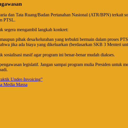
engawasan
aria dan Tata Ruang/Badan Pertanahan Nasional (ATR/BPN) terkait sosi
am PTSL.
uk segera mengambil langkah konkret:
upun pihak desa/kelurahan yang terbukti bermain dalam proses PTS
wa jika ada biaya yang dikeluarkan (berdasarkan SKB 3 Menteri untuk
osialisasi masif agar program ini benar-benar mudah diakses.
pengawasan legislatif. Jangan sampai program mulia Presiden untuk me
adi.
raktik Under-Invoicing”
ama Media Massa