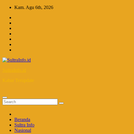
Skip
Kam. Agu 6th, 2026
to
content
SultraInfo.id
Kabar Terupdate
Beranda
Sultra Info
Nasional