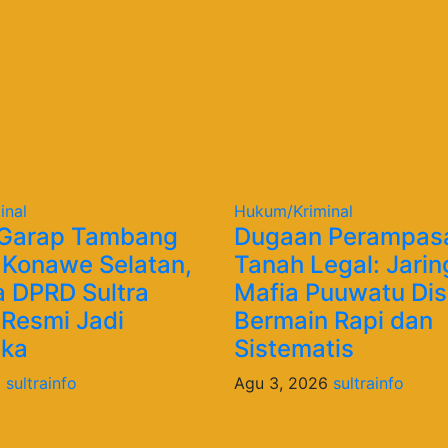
inal
Hukum/Kriminal
 Garap Tambang
Dugaan Perampas
i Konawe Selatan,
Tanah Legal: Jari
 DPRD Sultra
Mafia Puuwatu Disi
 Resmi Jadi
Bermain Rapi dan
gka
Sistematis
6
sultrainfo
Agu 3, 2026
sultrainfo