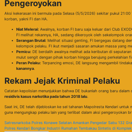
Pengeroyokan
​Aksi kekerasan ini bermula pada Selasa (5/5/2026) sekitar pukul 21:00
korban, yakni FI dan HA.
Niat Melerai:
Awalnya, korban FI baru saja keluar dari Club EXODU
FI melihat rekannya, HA, sedang dikeroyok oleh sekelompok oran
Serangan Brutal:
Melihat situasi genting, FI bergegas datang den
kelompok pelaku. FI ikut menjadi sasaran amukan massa yang m
Pemicu:
DE berdalih awalnya melihat ada keributan di seputaran
mulut sengit dengan pihak korban hingga berujung perkelahian fi
Peran Pelaku:
Terpancing emosi, DE langsung mengambil tindak
kanannya
.
Rekam Jejak Kriminal Pelaku
​Catatan kepolisian menunjukkan bahwa DE bukanlah orang baru dalam du
residivis kasus narkotika pada tahun 2018 lalu
.
​Saat ini, DE telah dijebloskan ke sel tahanan Mapolresta Kendari untu
guna mengungkap pelaku lain yang terlibat dalam aksi pengeroyokan bru
Navigasi
Satresnarkoba Polres Konawe Selatan Amankan Pengedar Sabu 132 Gra
Polres Kendari Bongkar Industri Rumahan Tembakau Sintetis di Komplek