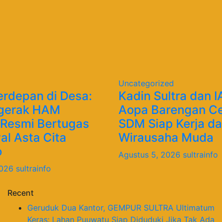
Uncategorized
erdepan di Desa:
Kadin Sultra dan 
gerak HAM
Aopa Barengan C
 Resmi Bertugas
SDM Siap Kerja d
l Asta Cita
Wirausaha Muda
o
Agustus 5, 2026
sultrainfo
2026
sultrainfo
Recent
Geruduk Dua Kantor, GEMPUR SULTRA Ultimatum
Keras: Lahan Puuwatu Siap Diduduki Jika Tak Ada