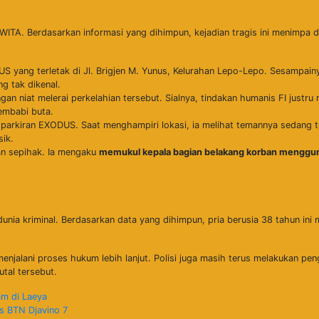
 WITA. Berdasarkan informasi yang dihimpun, kejadian tragis ini menimpa 
S yang terletak di Jl. Brigjen M. Yunus, Kelurahan Lepo-Lepo. Sesampainya
g tak dikenal.
gan niat melerai perkelahian tersebut. Sialnya, tindakan humanis FI justru
embabi buta.
 parkiran EXODUS. Saat menghampiri lokasi, ia melihat temannya sedang t
sik.
an sepihak. Ia mengaku
memukul kepala bagian belakang korban menggu
nia kriminal. Berdasarkan data yang dihimpun, pria berusia 38 tahun ini
k menjalani proses hukum lebih lanjut. Polisi juga masih terus melakukan p
tal tersebut.
m di Laeya
s BTN Djavino 7