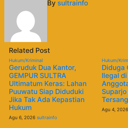
pos
By
sultrainfo
Related Post
Hukum/Kriminal
Hukum/Krim
Geruduk Dua Kantor,
Diduga
GEMPUR SULTRA
Ilegal d
Ultimatum Keras: Lahan
Anggota
Puuwatu Siap Diduduki
Suparjo
Jika Tak Ada Kepastian
Tersan
Hukum
Agu 4, 202
Agu 6, 2026
sultrainfo