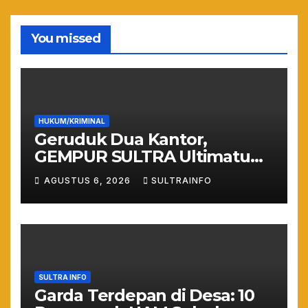
You missed
HUKUM/KRIMINAL
Geruduk Dua Kantor,
GEMPUR SULTRA Ultimatum
Keras: Lahan Puuwatu Siap
AGUSTUS 6, 2026
SULTRAINFO
Diduduki Jika Tak Ada
Kepastian Hukum
SULTRA INFO
Garda Terdepan di Desa: 10