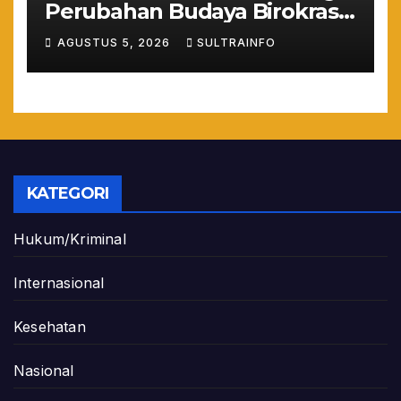
Perubahan Budaya Birokrasi
Lewat Penilaian
AGUSTUS 5, 2026
SULTRAINFO
Maladministrasi 2026
KATEGORI
Hukum/Kriminal
Internasional
Kesehatan
Nasional