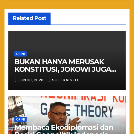
Related Post
OPINI
BUKAN HANYA MERUSAK
KONSTITUSI, JOKOWI JUGA
MERUSAK BUDAYA & TRADISI
JUN 30, 2026
SULTRAINFO
OPINI
Membaca Ekodiplomasi dan