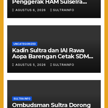
Penggerak HAM Sulselra
Resmi Bertugas Mengawal
AGUSTUS 6, 2026
SULTRAINFO
Asta Cita Prabowo
UNCATEGORIZED
Kadin Sultra dan IAI Rawa
Aopa Barengan Cetak SDM
Siap Kerja dan Wirausaha
AGUSTUS 5, 2026
SULTRAINFO
Muda
SULTRA INFO
Ombudsman Sultra Dorong