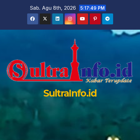
Skip
Sab. Agu 8th, 2026
5:17:51 PM
to
content
SultraInfo.id