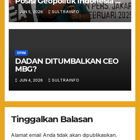
Posisi Geopolitik Indonesia di
Era Prabowo
JUN 5, 2026
SULTRAINFO
OPINI
DADAN DITUMBALKAN CEO
MBG?
JUN 4, 2026
SULTRAINFO
Tinggalkan Balasan
Alamat email Anda tidak akan dipublikasikan.