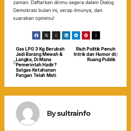
zaman. Daftarkan dirimu segera dalam Dialog
Demokrasi bulan ini, serap ilmunya, dan
suarakan opinimu!
Gas LPG 3 Kg Berubah
Riuh Politik Penuh
Navigasi
Jadi Barang Mewah &
Intrik dan Humor di
Langka, Di Mana
Ruang Publik
pos
Pemerintah Hadir?
Satgas Ketahanan
Pangan Telah Mati
By
sultrainfo