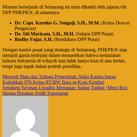
​Momen bersejarah di Semarang ini turut dihadiri oleh jajaran elit
DPP PHKPKN, di antaranya:
Dr. Capt. Karolus G. Sengaji, S.H., M.M.
(Ketua Dewan
Pengawas)
Dr. Siti Mariyam, S.H., M.H.
(Sekjen DPP Pusat)
Budhy Fajar, S.H.
(Bendahara DPP Pusat)
​Dengan kantor pusat yang strategis di Semarang, PHKPKN siap
menjadi garda terdepan dalam memastikan bahwa kedaulatan
hukum Indonesia di wilayah laut tidak hanya kuat di atas kertas,
tetapi juga tegak dalam praktik peradilan.
Navigasi
Menjadi Mata dan Telinga Pemerintah: Siska Karina Imran
Kukuhkan 976 Ketua RT/RW Baru se-Kota Kendari
pos
Sengketa Yayasan Unsultra Memanas: Saling Tuding ‘Mens Rea’
hingga Desakan Audit Transparan