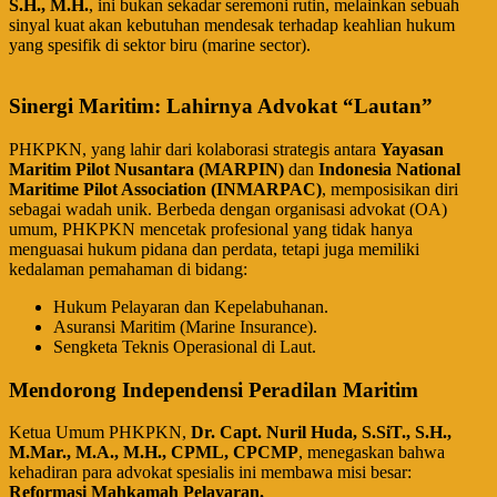
S.H., M.H.
, ini bukan sekadar seremoni rutin, melainkan sebuah
sinyal kuat akan kebutuhan mendesak terhadap keahlian hukum
yang spesifik di sektor biru (marine sector).
Sinergi Maritim: Lahirnya Advokat “Lautan”
​PHKPKN, yang lahir dari kolaborasi strategis antara
Yayasan
Maritim Pilot Nusantara (MARPIN)
dan
Indonesia National
Maritime Pilot Association (INMARPAC)
, memposisikan diri
sebagai wadah unik. Berbeda dengan organisasi advokat (OA)
umum, PHKPKN mencetak profesional yang tidak hanya
menguasai hukum pidana dan perdata, tetapi juga memiliki
kedalaman pemahaman di bidang:
​Hukum Pelayaran dan Kepelabuhanan.
​Asuransi Maritim (Marine Insurance).
​Sengketa Teknis Operasional di Laut.
Mendorong Independensi Peradilan Maritim
​Ketua Umum PHKPKN,
Dr. Capt. Nuril Huda, S.SiT., S.H.,
M.Mar., M.A., M.H., CPML, CPCMP
, menegaskan bahwa
kehadiran para advokat spesialis ini membawa misi besar:
Reformasi Mahkamah Pelayaran.