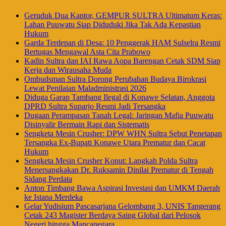
Geruduk Dua Kantor, GEMPUR SULTRA Ultimatum Keras:
Lahan Puuwatu Siap Diduduki Jika Tak Ada Kepastian
Hukum
Garda Terdepan di Desa: 10 Penggerak HAM Sulselra Resmi
Bertugas Mengawal Asta Cita Prabowo
Kadin Sultra dan IAI Rawa Aopa Barengan Cetak SDM Siap
Kerja dan Wirausaha Muda
Ombudsman Sultra Dorong Perubahan Budaya Birokrasi
Lewat Penilaian Maladministrasi 2026
Diduga Garap Tambang Ilegal di Konawe Selatan, Anggota
DPRD Sultra Suparjo Resmi Jadi Tersangka
Dugaan Perampasan Tanah Legal: Jaringan Mafia Puuwatu
Disinyalir Bermain Rapi dan Sistematis
Sengketa Mesin Crusher: DPW WHN Sultra Sebut Penetapan
Tersangka Ex-Bupati Konawe Utara Prematur dan Cacat
Hukum
Sengketa Mesin Crusher Konut: Langkah Polda Sultra
Menersangkakan Dr. Ruksamin Dinilai Prematur di Tengah
Sidang Perdata
Anton Timbang Bawa Aspirasi Investasi dan UMKM Daerah
ke Istana Merdeka
Gelar Yudisium Pascasarjana Gelombang 3, UNIS Tangerang
Cetak 243 Magister Berdaya Saing Global dari Pelosok
Negeri hingga Mancanegara