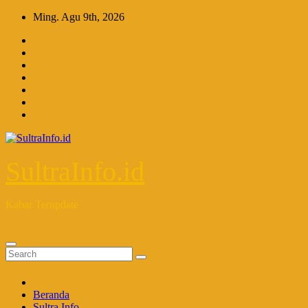
Skip
Ming. Agu 9th, 2026
to
content
SultraInfo.id
Kabar Terupdate
Beranda
Sultra Info