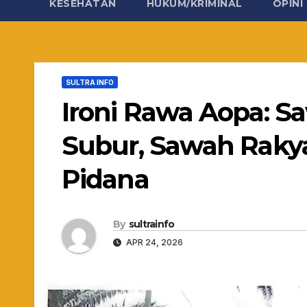
KESEHATAN
HUKUM/KRIMINAL
OPINI
SULTRA INFO
Ironi Rawa Aopa: S
Subur, Sawah Raky
Pidana
By
sultrainfo
APR 24, 2026