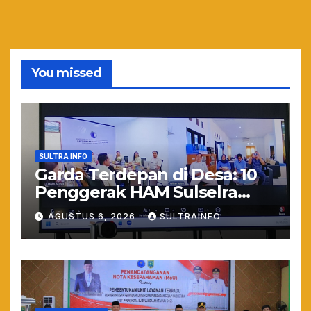
You missed
SULTRA INFO
Garda Terdepan di Desa: 10
Penggerak HAM Sulselra
Resmi Bertugas Mengawal
AGUSTUS 6, 2026
SULTRAINFO
Asta Cita Prabowo