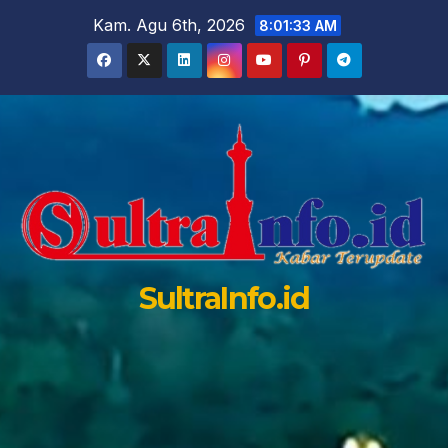
Skip
Kam. Agu 6th, 2026
8:01:34 AM
to
content
SultraInfo.id