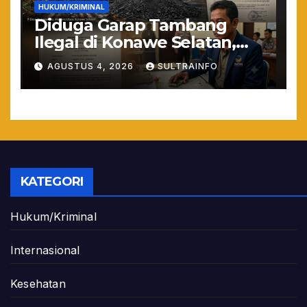
HUKUM/KRIMINAL
Diduga Garap Tambang
Ilegal di Konawe Selatan,
Anggota DPRD Sultra
AGUSTUS 4, 2026
SULTRAINFO
Suparjo Resmi Jadi
Tersangka
KATEGORI
Hukum/Kriminal
Internasional
Kesehatan