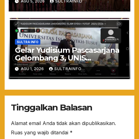
AGU 5, 2026
SULTRAINFO
Maladministrasi 2026
SULTRA INFO
Gelar Yudisium Pascasarjana
Gelombang 3, UNIS
Tangerang Cetak 243
AGU 1, 2026
SULTRAINFO
Magister Berdaya Saing
Global dari Pelosok Negeri
hingga Mancanegara
Tinggalkan Balasan
Alamat email Anda tidak akan dipublikasikan.
Ruas yang wajib ditandai
*