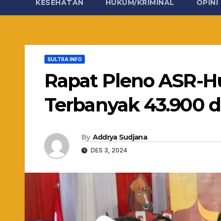
KESEHATAN
HUKUM/KRIMINAL
OPINI
SULTRA INFO
Rapat Pleno ASR-H
Terbanyak 43.900 d
By
Addrya Sudjana
DES 3, 2024