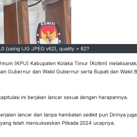
0 (using IJG JPEG v62), quality = 82?
 Umum (KPU) Kabupaten Kolaka Timur (Koltim) melaksana
lihan Gubernur dan Wakil Gubernur serta Bupati dan Wakil B
itulasi ini berjalan lancar sesuai dengan harapannya.
erjalan lancar dan tanpa hambatan sedikit pun Dirinya juga
 yang telah mensukseskan Pilkada 2024 ucapnya.