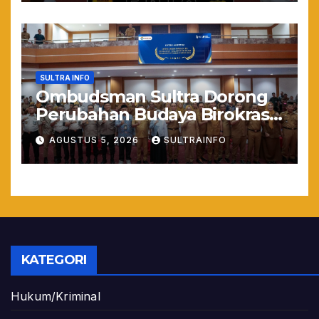
SULTRA INFO
Ombudsman Sultra Dorong
Perubahan Budaya Birokrasi
Lewat Penilaian
AGUSTUS 5, 2026
SULTRAINFO
Maladministrasi 2026
KATEGORI
Hukum/Kriminal