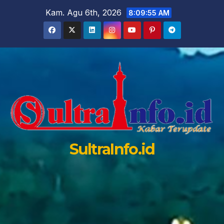
Skip
Kam. Agu 6th, 2026
8:09:56 AM
to
content
SultraInfo.id