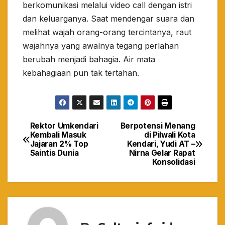
berkomunikasi melalui video call dengan istri
dan keluarganya. Saat mendengar suara dan
melihat wajah orang-orang tercintanya, raut
wajahnya yang awalnya tegang perlahan
berubah menjadi bahagia. Air mata
kebahagiaan pun tak tertahan.
Rektor Umkendari
Berpotensi Menang
Navigasi
Kembali Masuk
di Pilwali Kota
Jajaran 2% Top
Kendari, Yudi AT –
pos
Saintis Dunia
Nirna Gelar Rapat
Konsolidasi