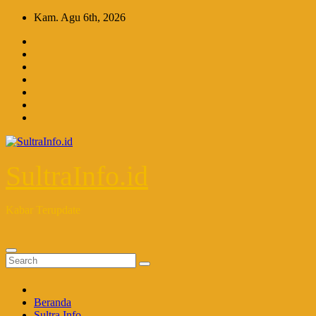
Skip
Kam. Agu 6th, 2026
to
content
SultraInfo.id
Kabar Terupdate
Beranda
Sultra Info