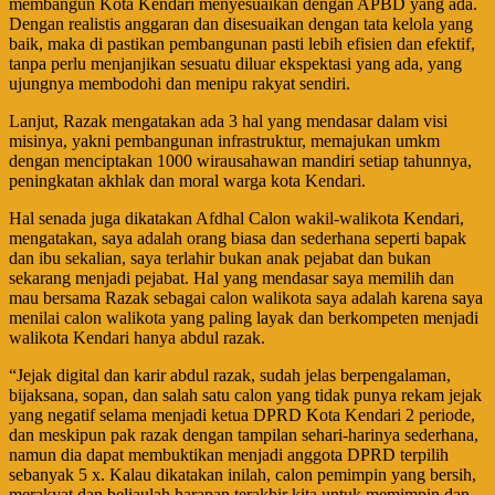
membangun Kota Kendari menyesuaikan dengan APBD yang ada.
Dengan realistis anggaran dan disesuaikan dengan tata kelola yang
baik, maka di pastikan pembangunan pasti lebih efisien dan efektif,
tanpa perlu menjanjikan sesuatu diluar ekspektasi yang ada, yang
ujungnya membodohi dan menipu rakyat sendiri.
Lanjut, Razak mengatakan ada 3 hal yang mendasar dalam visi
misinya, yakni pembangunan infrastruktur, memajukan umkm
dengan menciptakan 1000 wirausahawan mandiri setiap tahunnya,
peningkatan akhlak dan moral warga kota Kendari.
Hal senada juga dikatakan Afdhal Calon wakil-walikota Kendari,
mengatakan, saya adalah orang biasa dan sederhana seperti bapak
dan ibu sekalian, saya terlahir bukan anak pejabat dan bukan
sekarang menjadi pejabat. Hal yang mendasar saya memilih dan
mau bersama Razak sebagai calon walikota saya adalah karena saya
menilai calon walikota yang paling layak dan berkompeten menjadi
walikota Kendari hanya abdul razak.
“Jejak digital dan karir abdul razak, sudah jelas berpengalaman,
bijaksana, sopan, dan salah satu calon yang tidak punya rekam jejak
yang negatif selama menjadi ketua DPRD Kota Kendari 2 periode,
dan meskipun pak razak dengan tampilan sehari-harinya sederhana,
namun dia dapat membuktikan menjadi anggota DPRD terpilih
sebanyak 5 x. Kalau dikatakan inilah, calon pemimpin yang bersih,
merakyat dan beliaulah harapan terakhir kita untuk memimpin dan