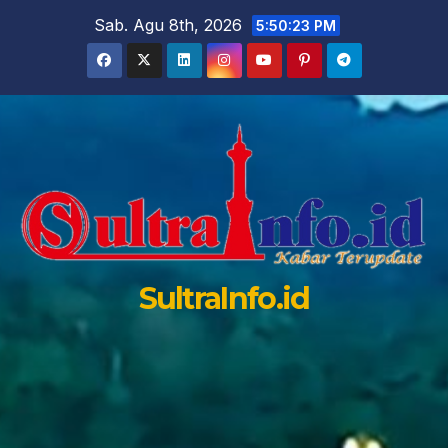
Skip
Sab. Agu 8th, 2026
5:50:24 PM
to
content
SultraInfo.id