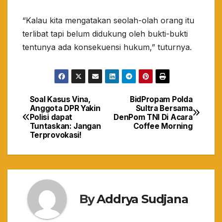
“Kalau kita mengatakan seolah-olah orang itu
terlibat tapi belum didukung oleh bukti-bukti
tentunya ada konsekuensi hukum,” tuturnya.
Soal Kasus Vina,
BidPropam Polda
Navigasi
Anggota DPR Yakin
Sultra Bersama
Polisi dapat
DenPom TNI Di Acara
pos
Tuntaskan: Jangan
Coffee Morning
Terprovokasi!
By
Addrya Sudjana