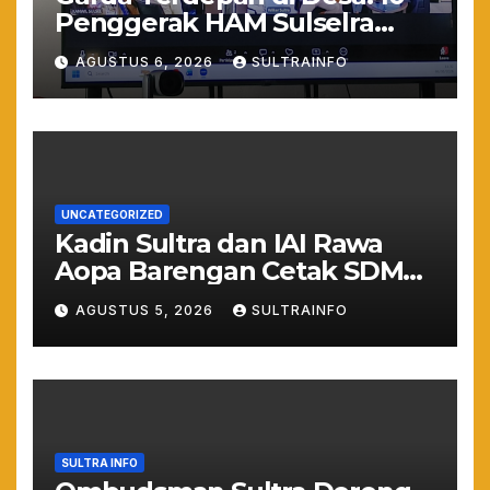
Penggerak HAM Sulselra
Resmi Bertugas Mengawal
AGUSTUS 6, 2026
SULTRAINFO
Asta Cita Prabowo
UNCATEGORIZED
Kadin Sultra dan IAI Rawa
Aopa Barengan Cetak SDM
Siap Kerja dan Wirausaha
AGUSTUS 5, 2026
SULTRAINFO
Muda
SULTRA INFO