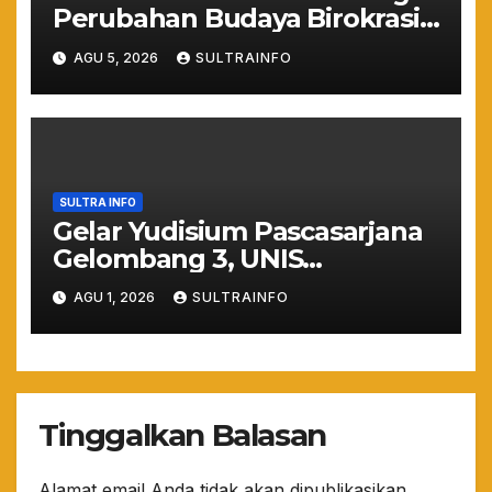
Perubahan Budaya Birokrasi
Lewat Penilaian
AGU 5, 2026
SULTRAINFO
Maladministrasi 2026
SULTRA INFO
Gelar Yudisium Pascasarjana
Gelombang 3, UNIS
Tangerang Cetak 243
AGU 1, 2026
SULTRAINFO
Magister Berdaya Saing
Global dari Pelosok Negeri
hingga Mancanegara
Tinggalkan Balasan
Alamat email Anda tidak akan dipublikasikan.