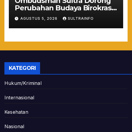
Ombudsman Sultra Dorong
Perubahan Budaya Birokrasi
Lewat Penilaian
AGUSTUS 5, 2026
SULTRAINFO
Maladministrasi 2026
KATEGORI
Hukum/Kriminal
Internasional
Kesehatan
Nasional