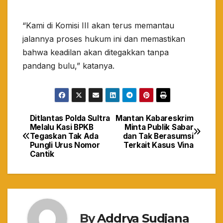
“Kami di Komisi III akan terus memantau
jalannya proses hukum ini dan memastikan
bahwa keadilan akan ditegakkan tanpa
pandang bulu,” katanya.
Ditlantas Polda Sultra
Mantan Kabareskrim
Navigasi
Melalu Kasi BPKB
Minta Publik Sabar
Tegaskan Tak Ada
dan Tak Berasumsi
pos
Pungli Urus Nomor
Terkait Kasus Vina
Cantik
By
Addrya Sudjana