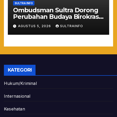
SULTRA INFO
Ombudsman Sultra Dorong
Perubahan Budaya Birokrasi
Lewat Penilaian
AGUSTUS 5, 2026
SULTRAINFO
Maladministrasi 2026
KATEGORI
Hukum/Kriminal
Internasional
Kesehatan