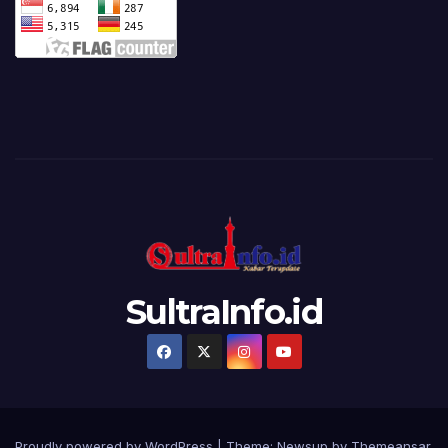
SultraInfo.id
Proudly powered by WordPress
|
Theme:
Newsup
by
Themeansar
.