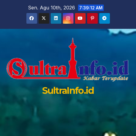
Skip
Sen. Agu 10th, 2026
7:39:13 AM
to
content
SultraInfo.id