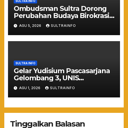
SULTRA INFO
Ombudsman Sultra Dorong
Perubahan Budaya Birokrasi
Lewat Penilaian
AGU 5, 2026
SULTRAINFO
Maladministrasi 2026
SULTRA INFO
Gelar Yudisium Pascasarjana
Gelombang 3, UNIS
Tangerang Cetak 243
AGU 1, 2026
SULTRAINFO
Magister Berdaya Saing
Global dari Pelosok Negeri
hingga Mancanegara
Tinggalkan Balasan