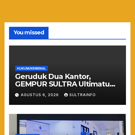
You missed
HUKUM/KRIMINAL
Geruduk Dua Kantor,
GEMPUR SULTRA Ultimatum
Keras: Lahan Puuwatu Siap
AGUSTUS 6, 2026
SULTRAINFO
Diduduki Jika Tak Ada
Kepastian Hukum