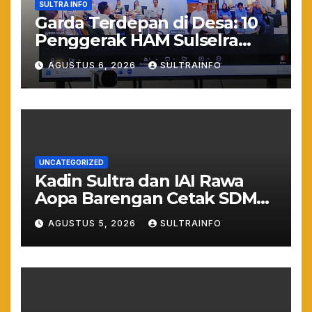
SULTRA INFO
Garda Terdepan di Desa: 10
Penggerak HAM Sulselra
Resmi Bertugas Mengawal
AGUSTUS 6, 2026
SULTRAINFO
Asta Cita Prabowo
UNCATEGORIZED
Kadin Sultra dan IAI Rawa
Aopa Barengan Cetak SDM
Siap Kerja dan Wirausaha
AGUSTUS 5, 2026
SULTRAINFO
Muda