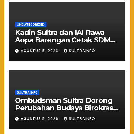
UNCATEGORIZED
Kadin Sultra dan IAI Rawa
Aopa Barengan Cetak SDM
Siap Kerja dan Wirausaha
AGUSTUS 5, 2026
SULTRAINFO
Muda
SULTRA INFO
Ombudsman Sultra Dorong
Perubahan Budaya Birokrasi
Lewat Penilaian
AGUSTUS 5, 2026
SULTRAINFO
Maladministrasi 2026