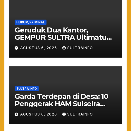
HUKUM/KRIMINAL
Geruduk Dua Kantor,
GEMPUR SULTRA Ultimatum
Keras: Lahan Puuwatu Siap
AGUSTUS 6, 2026
SULTRAINFO
Diduduki Jika Tak Ada
Kepastian Hukum
SULTRA INFO
Garda Terdepan di Desa: 10
Penggerak HAM Sulselra
Resmi Bertugas Mengawal
AGUSTUS 6, 2026
SULTRAINFO
Asta Cita Prabowo