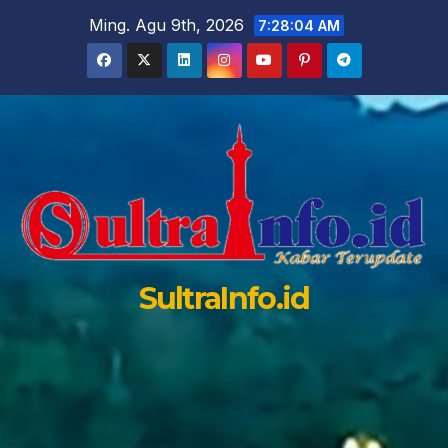
Skip
Ming. Agu 9th, 2026
7:28:05 AM
to
content
SultraInfo.id