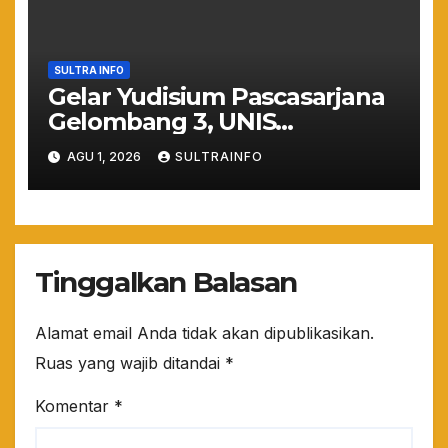
SULTRA INFO
Gelar Yudisium Pascasarjana
Gelombang 3, UNIS
Tangerang Cetak 243
AGU 1, 2026
SULTRAINFO
Magister Berdaya Saing
Global dari Pelosok Negeri
hingga Mancanegara
Tinggalkan Balasan
Alamat email Anda tidak akan dipublikasikan.
Ruas yang wajib ditandai
*
Komentar
*