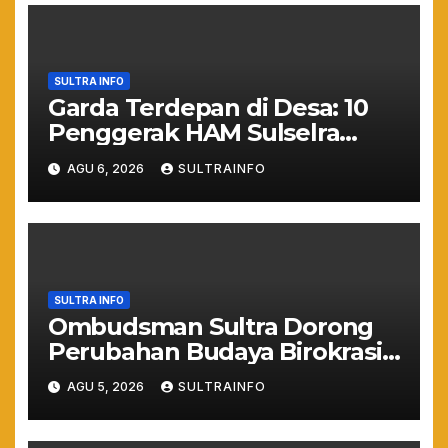
SULTRA INFO
Garda Terdepan di Desa: 10
Penggerak HAM Sulselra
Resmi Bertugas Mengawal
AGU 6, 2026
SULTRAINFO
Asta Cita Prabowo
SULTRA INFO
Ombudsman Sultra Dorong
Perubahan Budaya Birokrasi
Lewat Penilaian
AGU 5, 2026
SULTRAINFO
Maladministrasi 2026