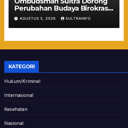
Ombudsman Sultra Dorong
Perubahan Budaya Birokrasi
Lewat Penilaian
AGUSTUS 5, 2026
SULTRAINFO
Maladministrasi 2026
KATEGORI
Hukum/Kriminal
Internasional
Kesehatan
Nasional