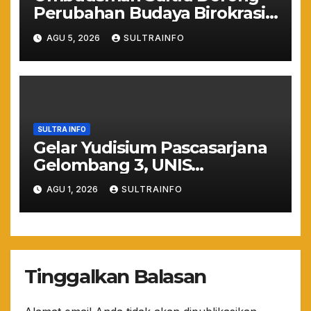
Perubahan Budaya Birokrasi
Lewat Penilaian
AGU 5, 2026
SULTRAINFO
Maladministrasi 2026
SULTRA INFO
Gelar Yudisium Pascasarjana
Gelombang 3, UNIS
Tangerang Cetak 243
AGU 1, 2026
SULTRAINFO
Magister Berdaya Saing
Global dari Pelosok Negeri
hingga Mancanegara
Tinggalkan Balasan