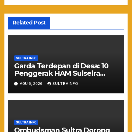
Related Post
SULTRA INFO
Garda Terdepan di Desa: 10
Penggerak HAM Sulselra
Resmi Bertugas Mengawal
AGU 6, 2026
SULTRAINFO
Asta Cita Prabowo
SULTRA INFO
Ombudsman Sultra Dorong