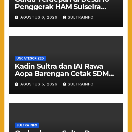
Penggerak HAM Sulselra
Resmi Bertugas Mengawal
AGUSTUS 6, 2026
SULTRAINFO
Asta Cita Prabowo
UNCATEGORIZED
Kadin Sultra dan IAI Rawa
Aopa Barengan Cetak SDM
Siap Kerja dan Wirausaha
AGUSTUS 5, 2026
SULTRAINFO
Muda
SULTRA INFO