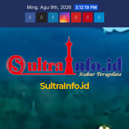
Skip
Ming. Agu 9th, 2026
3:12:20 PM
to
content
SultraInfo.id