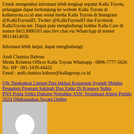
Untuk mengetahui informasi lebih lengkap seputar Kalla Toyota,
pelanggan dapat berkunjung ke website Kalla Toyota di
kallatoyota.co.id atau sosial media Kalla Toyota di Instagram
@KallaToyotaID, Twitter @KallaToyotaID dan Facebook
KallaToyota.me. Dapat pula menghubungi hotline Kalla Care di
nomor 04113000103 atau live chat via WhatsApp di nomor
08114414030.
Informasi lebih lanjut, dapat menghubungi:
Andi Chairiza Bahrun
Media Relation Officer Kalla Toyota Whatsapp : 0896-7777-5626
No. HP : 081-3439-44422
Email : andi.chairiza.bahrun@kallagroup.co.id
Navigasi
Ojk Tingkatkan Literasi Dan Inklusi Keuangan Syariah Melalui
Pesantren Program Sakinah Dan Epiks Di Konawe Sultra
pos
PNS Polda Sultra Dukung Netralitas ASN: Sosialisasi Jelang Pemilu
2024 Dilaksanakan Secara Online