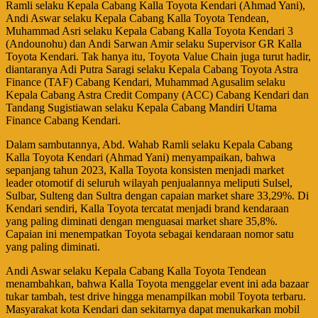
Ramli selaku Kepala Cabang Kalla Toyota Kendari (Ahmad Yani),
Andi Aswar selaku Kepala Cabang Kalla Toyota Tendean,
Muhammad Asri selaku Kepala Cabang Kalla Toyota Kendari 3
(Andounohu) dan Andi Sarwan Amir selaku Supervisor GR Kalla
Toyota Kendari. Tak hanya itu, Toyota Value Chain juga turut hadir,
diantaranya Adi Putra Saragi selaku Kepala Cabang Toyota Astra
Finance (TAF) Cabang Kendari, Muhammad Agusalim selaku
Kepala Cabang Astra Credit Company (ACC) Cabang Kendari dan
Tandang Sugistiawan selaku Kepala Cabang Mandiri Utama
Finance Cabang Kendari.
Dalam sambutannya, Abd. Wahab Ramli selaku Kepala Cabang
Kalla Toyota Kendari (Ahmad Yani) menyampaikan, bahwa
sepanjang tahun 2023, Kalla Toyota konsisten menjadi market
leader otomotif di seluruh wilayah penjualannya meliputi Sulsel,
Sulbar, Sulteng dan Sultra dengan capaian market share 33,29%. Di
Kendari sendiri, Kalla Toyota tercatat menjadi brand kendaraan
yang paling diminati dengan menguasai market share 35,8%.
Capaian ini menempatkan Toyota sebagai kendaraan nomor satu
yang paling diminati.
Andi Aswar selaku Kepala Cabang Kalla Toyota Tendean
menambahkan, bahwa Kalla Toyota menggelar event ini ada bazaar
tukar tambah, test drive hingga menampilkan mobil Toyota terbaru.
Masyarakat kota Kendari dan sekitarnya dapat menukarkan mobil