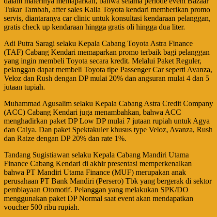
dalam materinya memaparkan, bahwa selama periode event Bazaar
Tukar Tambah, after sales Kalla Toyota kendari memberikan promo
servis, diantaranya car clinic untuk konsultasi kendaraan pelanggan,
gratis check up kendaraan hingga gratis oli hingga dua liter.
Adi Putra Saragi selaku Kepala Cabang Toyota Astra Finance
(TAF) Cabang Kendari memaparkan promo terbaik bagi pelanggan
yang ingin membeli Toyota secara kredit. Melalui Paket Reguler,
pelanggan dapat membeli Toyota tipe Passenger Car seperti Avanza,
Veloz dan Rush dengan DP mulai 20% dan angsuran mulai 4 dan 5
jutaan tupiah.
Muhammad Agusalim selaku Kepala Cabang Astra Credit Company
(ACC) Cabang Kendari juga menambahkan, bahwa ACC
menghadirkan paket DP Low DP mulai 7 jutaan rupiah untuk Agya
dan Calya. Dan paket Spektakuler khusus type Veloz, Avanza, Rush
dan Raize dengan DP 20% dan rate 1%.
Tandang Sugistiawan selaku Kepala Cabang Mandiri Utama
Finance Cabang Kendari di akhir presentasi memperkenalkan
bahwa PT Mandiri Utama Finance (MUF) merupakan anak
perusahaan PT Bank Mandiri (Persero) Tbk yang bergerak di sektor
pembiayaan Otomotif. Pelanggan yang melakukan SPK/DO
menggunakan paket DP Normal saat event akan mendapatkan
voucher 500 ribu rupiah.