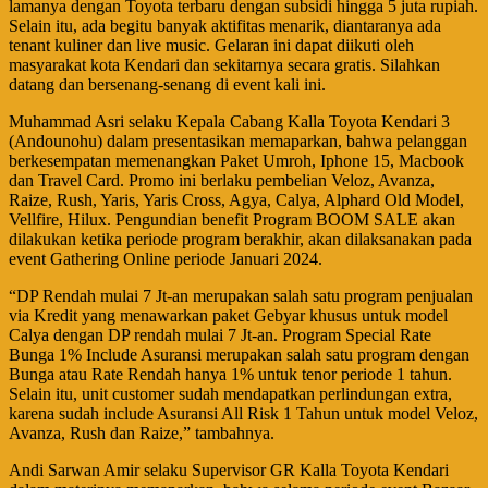
lamanya dengan Toyota terbaru dengan subsidi hingga 5 juta rupiah.
Selain itu, ada begitu banyak aktifitas menarik, diantaranya ada
tenant kuliner dan live music. Gelaran ini dapat diikuti oleh
masyarakat kota Kendari dan sekitarnya secara gratis. Silahkan
datang dan bersenang-senang di event kali ini.
Muhammad Asri selaku Kepala Cabang Kalla Toyota Kendari 3
(Andounohu) dalam presentasikan memaparkan, bahwa pelanggan
berkesempatan memenangkan Paket Umroh, Iphone 15, Macbook
dan Travel Card. Promo ini berlaku pembelian Veloz, Avanza,
Raize, Rush, Yaris, Yaris Cross, Agya, Calya, Alphard Old Model,
Vellfire, Hilux. Pengundian benefit Program BOOM SALE akan
dilakukan ketika periode program berakhir, akan dilaksanakan pada
event Gathering Online periode Januari 2024.
“DP Rendah mulai 7 Jt-an merupakan salah satu program penjualan
via Kredit yang menawarkan paket Gebyar khusus untuk model
Calya dengan DP rendah mulai 7 Jt-an. Program Special Rate
Bunga 1% Include Asuransi merupakan salah satu program dengan
Bunga atau Rate Rendah hanya 1% untuk tenor periode 1 tahun.
Selain itu, unit customer sudah mendapatkan perlindungan extra,
karena sudah include Asuransi All Risk 1 Tahun untuk model Veloz,
Avanza, Rush dan Raize,” tambahnya.
Andi Sarwan Amir selaku Supervisor GR Kalla Toyota Kendari