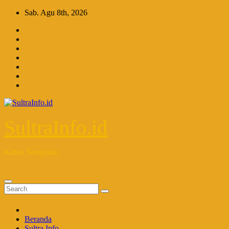
Skip
Sab. Agu 8th, 2026
to
content
SultraInfo.id
Kabar Terupdate
Beranda
Sultra Info