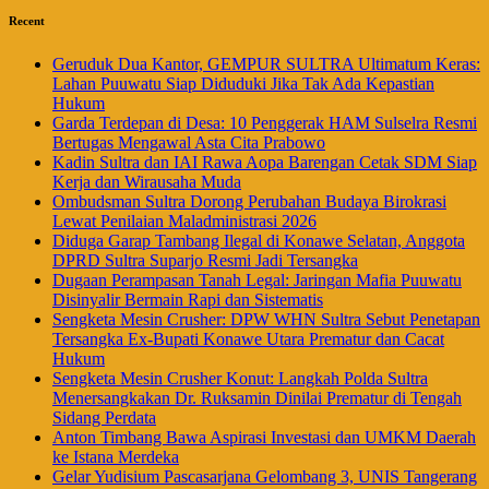
Recent
Geruduk Dua Kantor, GEMPUR SULTRA Ultimatum Keras:
Lahan Puuwatu Siap Diduduki Jika Tak Ada Kepastian
Hukum
Garda Terdepan di Desa: 10 Penggerak HAM Sulselra Resmi
Bertugas Mengawal Asta Cita Prabowo
Kadin Sultra dan IAI Rawa Aopa Barengan Cetak SDM Siap
Kerja dan Wirausaha Muda
Ombudsman Sultra Dorong Perubahan Budaya Birokrasi
Lewat Penilaian Maladministrasi 2026
Diduga Garap Tambang Ilegal di Konawe Selatan, Anggota
DPRD Sultra Suparjo Resmi Jadi Tersangka
Dugaan Perampasan Tanah Legal: Jaringan Mafia Puuwatu
Disinyalir Bermain Rapi dan Sistematis
Sengketa Mesin Crusher: DPW WHN Sultra Sebut Penetapan
Tersangka Ex-Bupati Konawe Utara Prematur dan Cacat
Hukum
Sengketa Mesin Crusher Konut: Langkah Polda Sultra
Menersangkakan Dr. Ruksamin Dinilai Prematur di Tengah
Sidang Perdata
Anton Timbang Bawa Aspirasi Investasi dan UMKM Daerah
ke Istana Merdeka
Gelar Yudisium Pascasarjana Gelombang 3, UNIS Tangerang