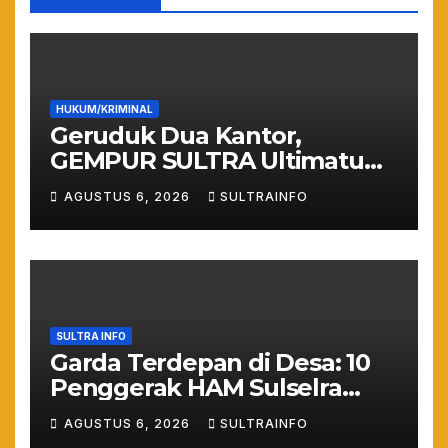
HUKUM/KRIMINAL
Geruduk Dua Kantor,
GEMPUR SULTRA Ultimatum
Keras: Lahan Puuwatu Siap
AGUSTUS 6, 2026
SULTRAINFO
Diduduki Jika Tak Ada
Kepastian Hukum
SULTRA INFO
Garda Terdepan di Desa: 10
Penggerak HAM Sulselra
Resmi Bertugas Mengawal
AGUSTUS 6, 2026
SULTRAINFO
Asta Cita Prabowo