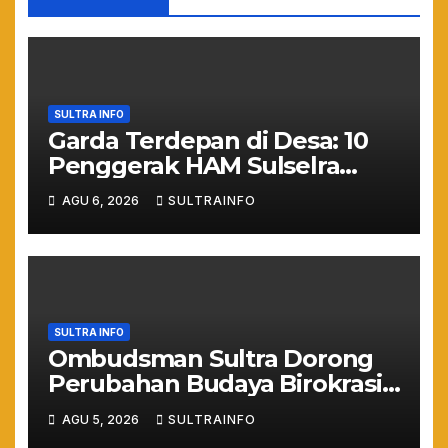
SULTRA INFO
Garda Terdepan di Desa: 10
Penggerak HAM Sulselra
Resmi Bertugas Mengawal
AGU 6, 2026
SULTRAINFO
Asta Cita Prabowo
SULTRA INFO
Ombudsman Sultra Dorong
Perubahan Budaya Birokrasi
Lewat Penilaian
AGU 5, 2026
SULTRAINFO
Maladministrasi 2026