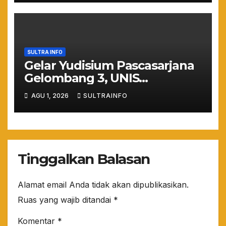
SULTRA INFO
Gelar Yudisium Pascasarjana
Gelombang 3, UNIS
Tangerang Cetak 243
AGU 1, 2026
SULTRAINFO
Magister Berdaya Saing
Global dari Pelosok Negeri
hingga Mancanegara
Tinggalkan Balasan
Alamat email Anda tidak akan dipublikasikan.
Ruas yang wajib ditandai
*
Komentar
*