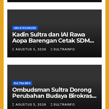
UNCATEGORIZED
Kadin Sultra dan IAI Rawa
Aopa Barengan Cetak SDM
Siap Kerja dan Wirausaha
AGUSTUS 5, 2026
SULTRAINFO
Muda
SULTRA INFO
Ombudsman Sultra Dorong
Perubahan Budaya Birokrasi
Lewat Penilaian
AGUSTUS 5, 2026
SULTRAINFO
Maladministrasi 2026