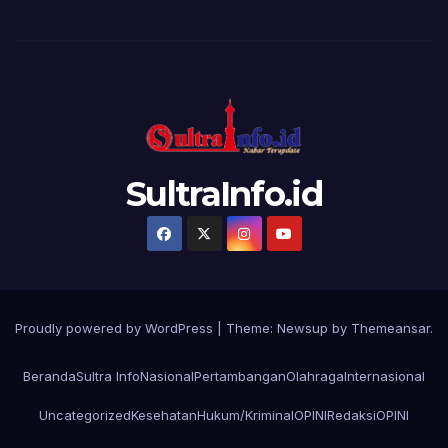
SultraInfo.id
Proudly powered by WordPress
|
Theme:
Newsup
by
Themeansar
.
Beranda
Sultra Info
Nasional
Pertambangan
Olahraga
Internasional
Uncategorized
Kesehatan
Hukum/Kriminal
OPINI
Redaksi
OPINI