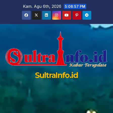
Skip
Kam. Agu 6th, 2026
5:08:59 PM
to
content
SultraInfo.id