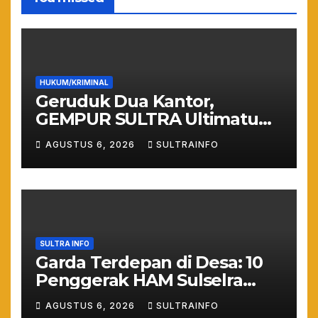
HUKUM/KRIMINAL
Geruduk Dua Kantor,
GEMPUR SULTRA Ultimatum
Keras: Lahan Puuwatu Siap
AGUSTUS 6, 2026
SULTRAINFO
Diduduki Jika Tak Ada
Kepastian Hukum
SULTRA INFO
Garda Terdepan di Desa: 10
Penggerak HAM Sulselra
Resmi Bertugas Mengawal
AGUSTUS 6, 2026
SULTRAINFO
Asta Cita Prabowo