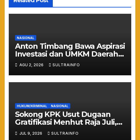
Related Post
NASIONAL
Anton Timbang Bawa Aspirasi
Investasi dan UMKM Daerah
ke Istana Merdeka
AGU 2, 2026
SULTRAINFO
HUKUM/KRIMINAL
NASIONAL
Sokong KPK Usut Dugaan
Gratifikasi Menhut Raja Juli,
WHN: Jangan Sampai Hutan
JUL 9, 2026
SULTRAINFO
Gundul Bikin Banjir!