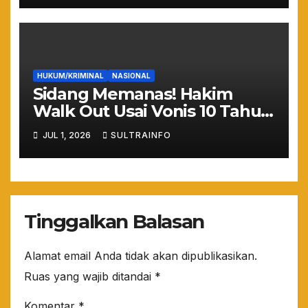
HUKUM/KRIMINAL
NASIONAL
Sidang Memanas! Hakim
Walk Out Usai Vonis 10 Tahun
Nadiem Makarim, Kuasa
JUL 1, 2026
SULTRAINFO
Hukum: “Yang Mulia Takut
Ya!”
Tinggalkan Balasan
Alamat email Anda tidak akan dipublikasikan.
Ruas yang wajib ditandai
*
Komentar
*