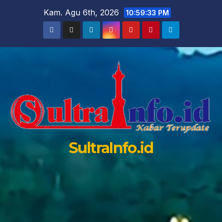
Skip
Kam. Agu 6th, 2026
10:59:35 PM
to
content
SultraInfo.id