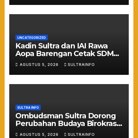
UNCATEGORIZED
Kadin Sultra dan IAI Rawa
Aopa Barengan Cetak SDM
Siap Kerja dan Wirausaha
AGUSTUS 5, 2026
SULTRAINFO
Muda
SULTRA INFO
Ombudsman Sultra Dorong
Perubahan Budaya Birokrasi
Lewat Penilaian
AGUSTUS 5, 2026
SULTRAINFO