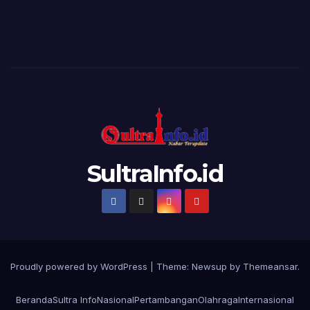
SultraInfo.id
Proudly powered by WordPress
|
Theme:
Newsup
by
Themeansar
.
Beranda
Sultra Info
Nasional
Pertambangan
Olahraga
Internasional