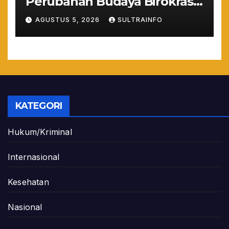
Perubahan Budaya Birokrasi
Lewat Penilaian
AGUSTUS 5, 2026
SULTRAINFO
Maladministrasi 2026
KATEGORI
Hukum/Kriminal
Internasional
Kesehatan
Nasional