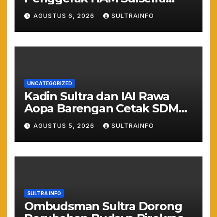
Resmi Bertugas Mengawal
AGUSTUS 6, 2026
SULTRAINFO
Asta Cita Prabowo
UNCATEGORIZED
Kadin Sultra dan IAI Rawa
Aopa Barengan Cetak SDM
Siap Kerja dan Wirausaha
AGUSTUS 5, 2026
SULTRAINFO
Muda
SULTRA INFO
Ombudsman Sultra Dorong