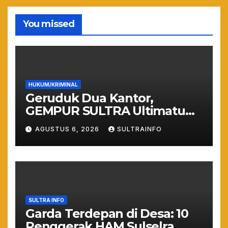
You missed
HUKUM/KRIMINAL
Geruduk Dua Kantor,
GEMPUR SULTRA Ultimatum
Keras: Lahan Puuwatu Siap
AGUSTUS 6, 2026
SULTRAINFO
Diduduki Jika Tak Ada
Kepastian Hukum
SULTRA INFO
Garda Terdepan di Desa: 10
Penggerak HAM Sulselra