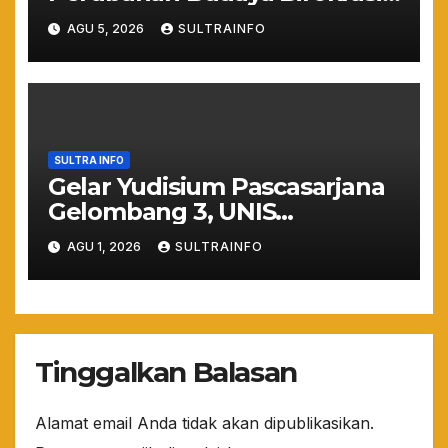
Lewat Penilaian
AGU 5, 2026
SULTRAINFO
Maladministrasi 2026
SULTRA INFO
Gelar Yudisium Pascasarjana
Gelombang 3, UNIS
Tangerang Cetak 243
AGU 1, 2026
SULTRAINFO
Magister Berdaya Saing
Global dari Pelosok Negeri
hingga Mancanegara
Tinggalkan Balasan
Alamat email Anda tidak akan dipublikasikan.