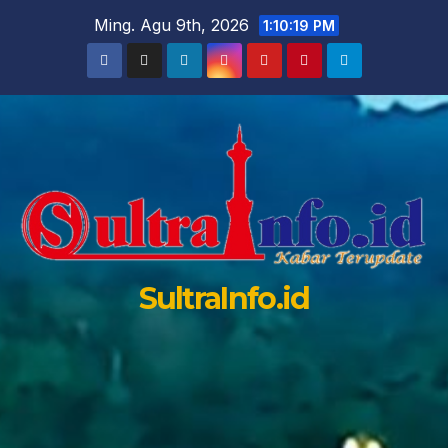
Skip
Ming. Agu 9th, 2026
1:10:20 PM
to
content
SultraInfo.id