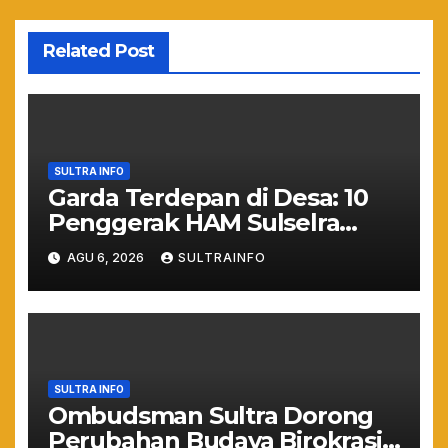
Related Post
SULTRA INFO
Garda Terdepan di Desa: 10
Penggerak HAM Sulselra
Resmi Bertugas Mengawal
AGU 6, 2026
SULTRAINFO
Asta Cita Prabowo
SULTRA INFO
Ombudsman Sultra Dorong
Perubahan Budaya Birokrasi