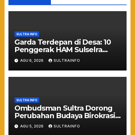
SULTRA INFO
Garda Terdepan di Desa: 10
Penggerak HAM Sulselra
Resmi Bertugas Mengawal
AGU 6, 2026
SULTRAINFO
Asta Cita Prabowo
SULTRA INFO
Ombudsman Sultra Dorong
Perubahan Budaya Birokrasi
Lewat Penilaian
AGU 5, 2026
SULTRAINFO
Maladministrasi 2026