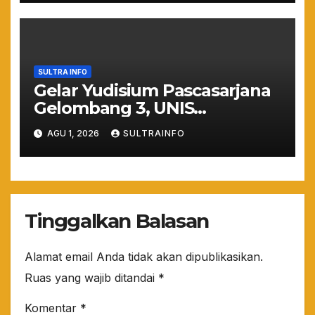
SULTRA INFO
Gelar Yudisium Pascasarjana
Gelombang 3, UNIS
Tangerang Cetak 243
AGU 1, 2026
SULTRAINFO
Magister Berdaya Saing
Global dari Pelosok Negeri
hingga Mancanegara
Tinggalkan Balasan
Alamat email Anda tidak akan dipublikasikan.
Ruas yang wajib ditandai
*
Komentar
*