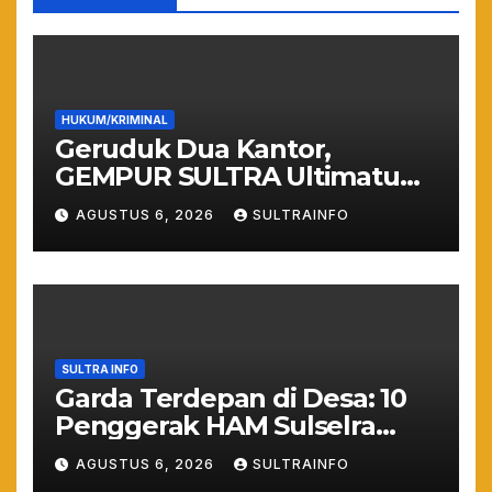
HUKUM/KRIMINAL
Geruduk Dua Kantor,
GEMPUR SULTRA Ultimatum
Keras: Lahan Puuwatu Siap
AGUSTUS 6, 2026
SULTRAINFO
Diduduki Jika Tak Ada
Kepastian Hukum
SULTRA INFO
Garda Terdepan di Desa: 10
Penggerak HAM Sulselra
Resmi Bertugas Mengawal
AGUSTUS 6, 2026
SULTRAINFO
Asta Cita Prabowo