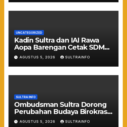
UNCATEGORIZED
Kadin Sultra dan IAI Rawa
Aopa Barengan Cetak SDM
Siap Kerja dan Wirausaha
AGUSTUS 5, 2026
SULTRAINFO
Muda
SULTRA INFO
Ombudsman Sultra Dorong
Perubahan Budaya Birokrasi
Lewat Penilaian
AGUSTUS 5, 2026
SULTRAINFO
Maladministrasi 2026