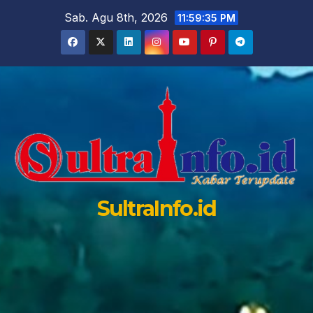
Skip
Sab. Agu 8th, 2026
11:59:37 PM
to
content
SultraInfo.id