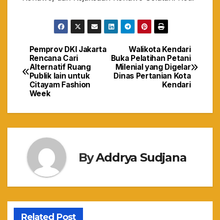
Pemprov DKI Jakarta
Walikota Kendari
Navigasi
Rencana Cari
Buka Pelatihan Petani
Alternatif Ruang
Milenial yang Digelar
pos
Publik lain untuk
Dinas Pertanian Kota
Citayam Fashion
Kendari
Week
By
Addrya Sudjana
Related Post