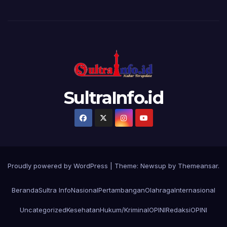
SultraInfo.id
Proudly powered by WordPress
|
Theme:
Newsup
by
Themeansar
.
Beranda
Sultra Info
Nasional
Pertambangan
Olahraga
Internasional
Uncategorized
Kesehatan
Hukum/Kriminal
OPINI
Redaksi
OPINI