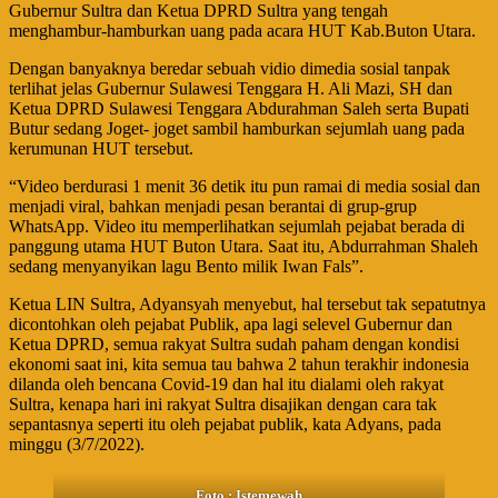
Gubernur Sultra dan Ketua DPRD Sultra yang tengah
menghambur-hamburkan uang pada acara HUT Kab.Buton Utara.
Dengan banyaknya beredar sebuah vidio dimedia sosial tanpak
terlihat jelas Gubernur Sulawesi Tenggara H. Ali Mazi, SH dan
Ketua DPRD Sulawesi Tenggara Abdurahman Saleh serta Bupati
Butur sedang Joget- joget sambil hamburkan sejumlah uang pada
kerumunan HUT tersebut.
“Video berdurasi 1 menit 36 detik itu pun ramai di media sosial dan
menjadi viral, bahkan menjadi pesan berantai di grup-grup
WhatsApp. Video itu memperlihatkan sejumlah pejabat berada di
panggung utama HUT Buton Utara. Saat itu, Abdurrahman Shaleh
sedang menyanyikan lagu Bento milik Iwan Fals”.
Ketua LIN Sultra, Adyansyah menyebut, hal tersebut tak sepatutnya
dicontohkan oleh pejabat Publik, apa lagi selevel Gubernur dan
Ketua DPRD, semua rakyat Sultra sudah paham dengan kondisi
ekonomi saat ini, kita semua tau bahwa 2 tahun terakhir indonesia
dilanda oleh bencana Covid-19 dan hal itu dialami oleh rakyat
Sultra, kenapa hari ini rakyat Sultra disajikan dengan cara tak
sepantasnya seperti itu oleh pejabat publik, kata Adyans, pada
minggu (3/7/2022).
Foto : Istemewah