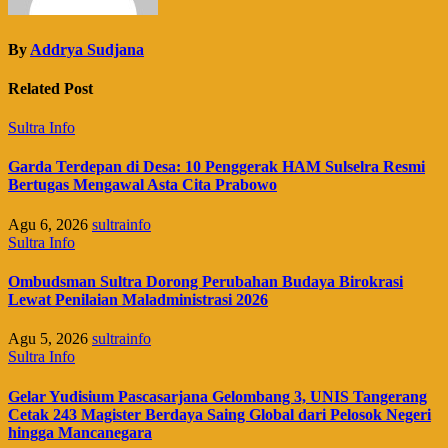
By
Addrya Sudjana
Related Post
Sultra Info
Garda Terdepan di Desa: 10 Penggerak HAM Sulselra Resmi
Bertugas Mengawal Asta Cita Prabowo
Agu 6, 2026
sultrainfo
Sultra Info
Ombudsman Sultra Dorong Perubahan Budaya Birokrasi
Lewat Penilaian Maladministrasi 2026
Agu 5, 2026
sultrainfo
Sultra Info
Gelar Yudisium Pascasarjana Gelombang 3, UNIS Tangerang
Cetak 243 Magister Berdaya Saing Global dari Pelosok Negeri
hingga Mancanegara