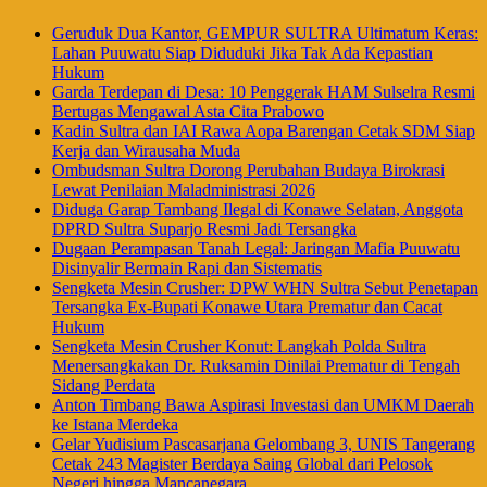
Geruduk Dua Kantor, GEMPUR SULTRA Ultimatum Keras:
Lahan Puuwatu Siap Diduduki Jika Tak Ada Kepastian
Hukum
Garda Terdepan di Desa: 10 Penggerak HAM Sulselra Resmi
Bertugas Mengawal Asta Cita Prabowo
Kadin Sultra dan IAI Rawa Aopa Barengan Cetak SDM Siap
Kerja dan Wirausaha Muda
Ombudsman Sultra Dorong Perubahan Budaya Birokrasi
Lewat Penilaian Maladministrasi 2026
Diduga Garap Tambang Ilegal di Konawe Selatan, Anggota
DPRD Sultra Suparjo Resmi Jadi Tersangka
Dugaan Perampasan Tanah Legal: Jaringan Mafia Puuwatu
Disinyalir Bermain Rapi dan Sistematis
Sengketa Mesin Crusher: DPW WHN Sultra Sebut Penetapan
Tersangka Ex-Bupati Konawe Utara Prematur dan Cacat
Hukum
Sengketa Mesin Crusher Konut: Langkah Polda Sultra
Menersangkakan Dr. Ruksamin Dinilai Prematur di Tengah
Sidang Perdata
Anton Timbang Bawa Aspirasi Investasi dan UMKM Daerah
ke Istana Merdeka
Gelar Yudisium Pascasarjana Gelombang 3, UNIS Tangerang
Cetak 243 Magister Berdaya Saing Global dari Pelosok
Negeri hingga Mancanegara