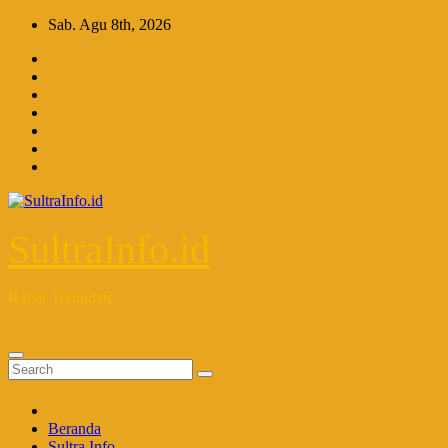
Skip
Sab. Agu 8th, 2026
to
content
SultraInfo.id
Kabar Terupdate
Beranda
Sultra Info