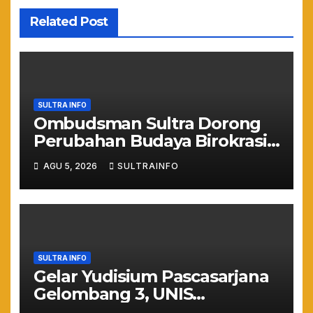
Related Post
SULTRA INFO
Ombudsman Sultra Dorong
Perubahan Budaya Birokrasi
Lewat Penilaian
AGU 5, 2026
SULTRAINFO
Maladministrasi 2026
SULTRA INFO
Gelar Yudisium Pascasarjana
Gelombang 3, UNIS
Tangerang Cetak 243