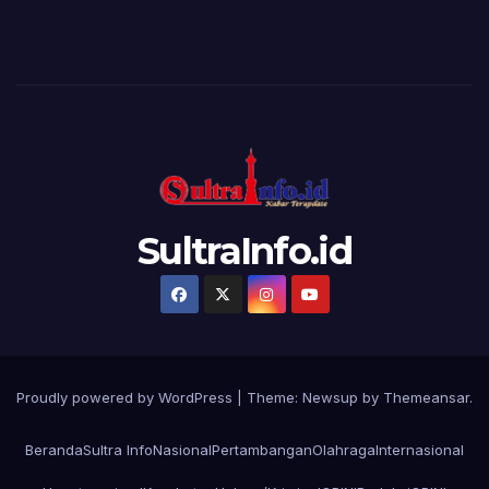
SultraInfo.id
Proudly powered by WordPress
|
Theme:
Newsup
by
Themeansar
.
Beranda
Sultra Info
Nasional
Pertambangan
Olahraga
Internasional