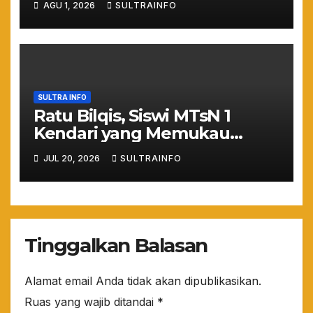
AGU 1, 2026
SULTRAINFO
Magister Berdaya Saing
Global dari Pelosok Negeri
hingga Mancanegara
SULTRA INFO
Ratu Bilqis, Siswi MTsN 1
Kendari yang Memukau
Nasional lewat Pesona
JUL 20, 2026
SULTRAINFO
Wastra
Tinggalkan Balasan
Alamat email Anda tidak akan dipublikasikan.
Ruas yang wajib ditandai
*