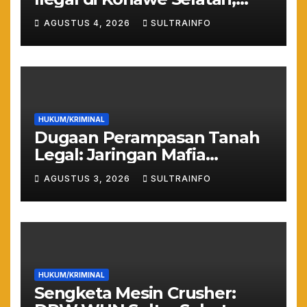
Anggota DPRD Sultra
AGUSTUS 4, 2026
SULTRAINFO
Suparjo Resmi Jadi
Tersangka
HUKUM/KRIMINAL
Dugaan Perampasan Tanah
Legal: Jaringan Mafia
Puuwatu Disinyalir Bermain
AGUSTUS 3, 2026
SULTRAINFO
Rapi dan Sistematis
HUKUM/KRIMINAL
Sengketa Mesin Crusher: