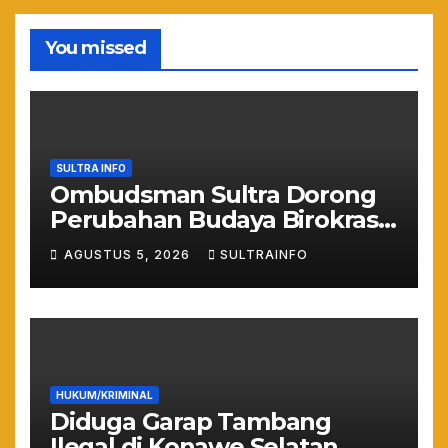
You missed
SULTRA INFO
Ombudsman Sultra Dorong
Perubahan Budaya Birokrasi
Lewat Penilaian
AGUSTUS 5, 2026
SULTRAINFO
Maladministrasi 2026
HUKUM/KRIMINAL
Diduga Garap Tambang
Ilegal di Konawe Selatan,