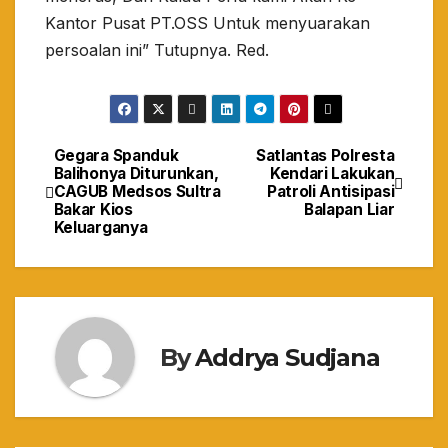
Kantor Pusat PT.OSS Untuk menyuarakan
persoalan ini” Tutupnya. Red.
Gegara Spanduk
Satlantas Polresta
Navigasi
Balihonya Diturunkan,
Kendari Lakukan
CAGUB Medsos Sultra
Patroli Antisipasi
pos
Bakar Kios
Balapan Liar
Keluarganya
By
Addrya Sudjana