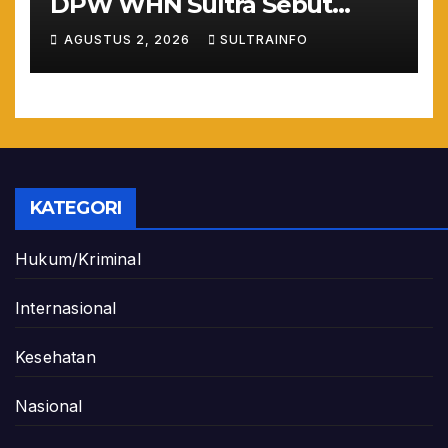
DPW WHN Sultra Sebut
Penetapan Tersangka Ex-
AGUSTUS 2, 2026
SULTRAINFO
Bupati Konawe Utara
Prematur dan Cacat Hukum
KATEGORI
Hukum/Kriminal
Internasional
Kesehatan
Nasional