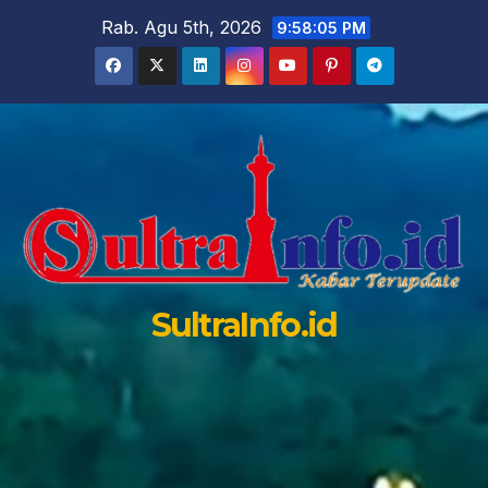
Skip
Rab. Agu 5th, 2026
9:58:07 PM
to
content
SultraInfo.id