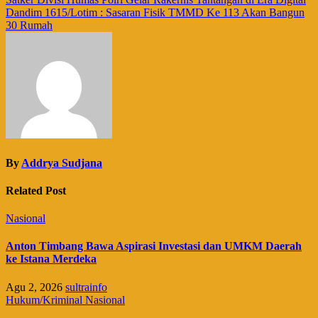
Navigasi
Dandim 1615/Lotim : Sasaran Fisik TMMD Ke 113 Akan Bangun
pos
30 Rumah
By
Addrya Sudjana
Related Post
Nasional
Anton Timbang Bawa Aspirasi Investasi dan UMKM Daerah
ke Istana Merdeka
Agu 2, 2026
sultrainfo
Hukum/Kriminal
Nasional