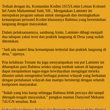
Terkait dengan itu, Komandan Kodim 1615/Lotim Letnan Kolonel
Inf Amin Muhammad Said, SH., Mengatakan Latnister ini
merupakan program satuan untuk mengasah dan meningkatkan
kemampuan personel Kodim khususnya Babinsa yang bersentuhan
langsung dengan masyarakat.
Dalam pelaksanaannya, sambung Amin, Latnister dibagi menjadi
dua tahapan yakni teori dan praktek langsung di Desa yang sudah
ditentukan.
“Jadi ada materi lima kemampuan teritorial dan praktek langsung di
desa,” ujarnya.
Pria kelahiran Ternate itu juga menyampaikan out put Latnister ini
diharapkan para Babinsa selaku ujung tombak satuan di lapangan
dapat menjalankan tugas-tugas kewilayahan mengingat mereka
dituntut untuk mengetahui berbagai potensi wilayah yang berkaitan
dengan pertahanan wilayah dan mampu bersinergi dengan seluruh
kemponen masyarakat.
“Inilah yang kita harap sehingga Babinsa lebih percaya diri tampil
ditengah-tengah masyarakat,” pungkas mantan Danyonif Mekanis
741/GN tersebut. Red
Satker Divisi Humas Polri Gelar Rakernis Tantangan di Era Digital