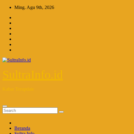
Skip
Ming. Agu 9th, 2026
to
content
SultraInfo.id
Kabar Terupdate
Beranda
Sultra Info