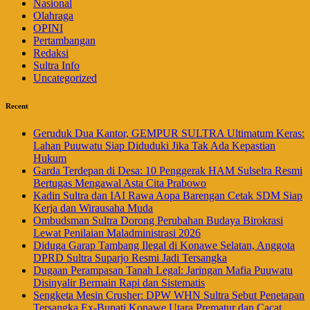
Nasional
Olahraga
OPINI
Pertambangan
Redaksi
Sultra Info
Uncategorized
Recent
Geruduk Dua Kantor, GEMPUR SULTRA Ultimatum Keras:
Lahan Puuwatu Siap Diduduki Jika Tak Ada Kepastian
Hukum
Garda Terdepan di Desa: 10 Penggerak HAM Sulselra Resmi
Bertugas Mengawal Asta Cita Prabowo
Kadin Sultra dan IAI Rawa Aopa Barengan Cetak SDM Siap
Kerja dan Wirausaha Muda
Ombudsman Sultra Dorong Perubahan Budaya Birokrasi
Lewat Penilaian Maladministrasi 2026
Diduga Garap Tambang Ilegal di Konawe Selatan, Anggota
DPRD Sultra Suparjo Resmi Jadi Tersangka
Dugaan Perampasan Tanah Legal: Jaringan Mafia Puuwatu
Disinyalir Bermain Rapi dan Sistematis
Sengketa Mesin Crusher: DPW WHN Sultra Sebut Penetapan
Tersangka Ex-Bupati Konawe Utara Prematur dan Cacat