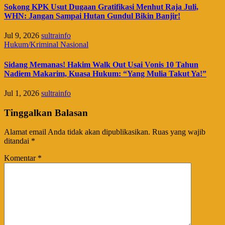
Sokong KPK Usut Dugaan Gratifikasi Menhut Raja Juli,
WHN: Jangan Sampai Hutan Gundul Bikin Banjir!
Jul 9, 2026
sultrainfo
Hukum/Kriminal
Nasional
Sidang Memanas! Hakim Walk Out Usai Vonis 10 Tahun
Nadiem Makarim, Kuasa Hukum: “Yang Mulia Takut Ya!”
Jul 1, 2026
sultrainfo
Tinggalkan Balasan
Alamat email Anda tidak akan dipublikasikan.
Ruas yang wajib
ditandai
*
Komentar
*