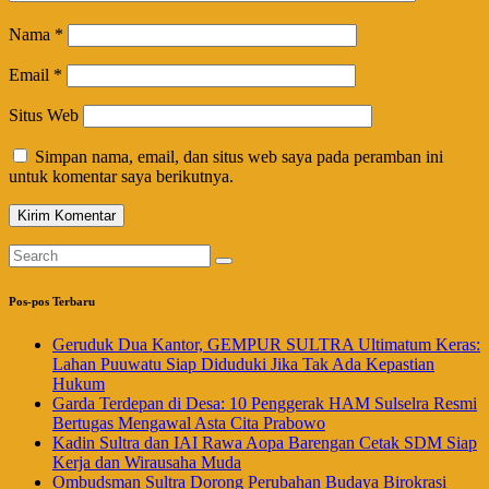
Nama
*
Email
*
Situs Web
Simpan nama, email, dan situs web saya pada peramban ini
untuk komentar saya berikutnya.
Pos-pos Terbaru
Geruduk Dua Kantor, GEMPUR SULTRA Ultimatum Keras:
Lahan Puuwatu Siap Diduduki Jika Tak Ada Kepastian
Hukum
Garda Terdepan di Desa: 10 Penggerak HAM Sulselra Resmi
Bertugas Mengawal Asta Cita Prabowo
Kadin Sultra dan IAI Rawa Aopa Barengan Cetak SDM Siap
Kerja dan Wirausaha Muda
Ombudsman Sultra Dorong Perubahan Budaya Birokrasi