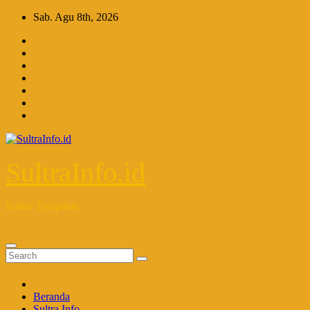
Skip
Sab. Agu 8th, 2026
to
content
SultraInfo.id
Kabar Terupdate
Beranda
Sultra Info