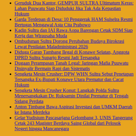
Geruduk Dua Kantor, GEMPUR SULTRA Ultimatum Keras:
Lahan Puuwatu Siap Diduduki Jika Tak Ada Kepastian
Hukum
Garda Terdepan di Desa: 10 Penggerak HAM Sulselra Resmi
Bertugas Mengawal Asta Cita Prabowo
Kadin Sultra dan IAI Rawa Aopa Barengan Cetak SDM Siap
Kerja dan Wirausaha Muda
Ombudsman Sultra Dorong Perubahan Budaya Birokrasi
Lewat Penilaian Maladministrasi 2026
Diduga Garap Tambang Ilegal di Konawe Selatan, Anggota
DPRD Sultra Suparjo Resmi Jadi Tersangka
Dugaan Perampasan Tanah Legal: Jaringan Mafia Puuwatu
Disinyalir Bermain Rapi dan Sistematis
Sengketa Mesin Crusher: DPW WHN Sultra Sebut Penetapan
Tersangka Ex-Bupati Konawe Utara Prematur dan Cacat
Hukum
Sengketa Mesin Crusher Konut: Langkah Polda Sultra
Menersangkakan Dr. Ruksamin Dinilai Prematur di Tengah
Sidang Perdata
Anton Timbang Bawa Aspirasi Investasi dan UMKM Daerah
ke Istana Merdeka
Gelar Yudisium Pascasarjana Gelombang 3, UNIS Tangerang
Cetak 243 Magister Berdaya Saing Global dari Pelosok
Negeri hingga Mancanegara