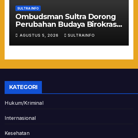
SULTRA INFO
Ombudsman Sultra Dorong
Perubahan Budaya Birokrasi
Lewat Penilaian
AGUSTUS 5, 2026
SULTRAINFO
Maladministrasi 2026
KATEGORI
Hukum/Kriminal
Internasional
Kesehatan