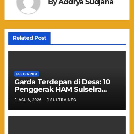
By
Addrya Sudjana
Related Post
SULTRA INFO
Garda Terdepan di Desa: 10
Penggerak HAM Sulselra
Resmi Bertugas Mengawal
AGU 6, 2026
SULTRAINFO
Asta Cita Prabowo