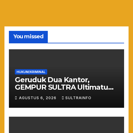
You missed
HUKUM/KRIMINAL
Geruduk Dua Kantor,
GEMPUR SULTRA Ultimatum
Keras: Lahan Puuwatu Siap
AGUSTUS 6, 2026
SULTRAINFO
Diduduki Jika Tak Ada
Kepastian Hukum