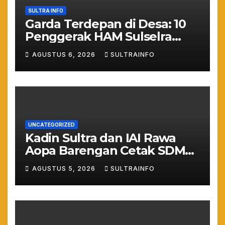
SULTRA INFO
Garda Terdepan di Desa: 10
Penggerak HAM Sulselra
Resmi Bertugas Mengawal
AGUSTUS 6, 2026
SULTRAINFO
Asta Cita Prabowo
UNCATEGORIZED
Kadin Sultra dan IAI Rawa
Aopa Barengan Cetak SDM
Siap Kerja dan Wirausaha
AGUSTUS 5, 2026
SULTRAINFO
Muda