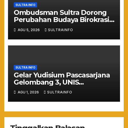
SULTRA INFO
Ombudsman Sultra Dorong
Perubahan Budaya Birokrasi
Lewat Penilaian
AGU 5, 2026
SULTRAINFO
Maladministrasi 2026
SULTRA INFO
Gelar Yudisium Pascasarjana
Gelombang 3, UNIS
Tangerang Cetak 243
AGU 1, 2026
SULTRAINFO
Magister Berdaya Saing
Global dari Pelosok Negeri
hingga Mancanegara
Tinggalkan Balasan