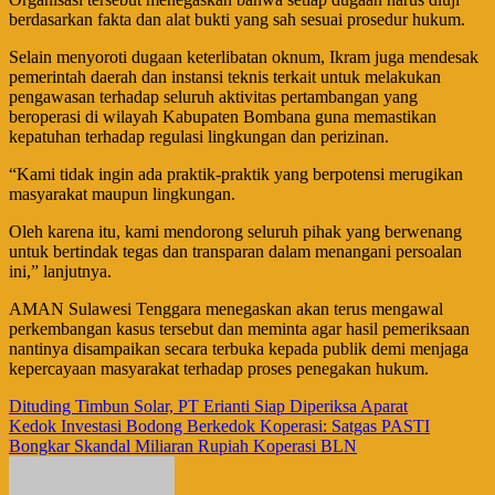
berdasarkan fakta dan alat bukti yang sah sesuai prosedur hukum.
Selain menyoroti dugaan keterlibatan oknum, Ikram juga mendesak
pemerintah daerah dan instansi teknis terkait untuk melakukan
pengawasan terhadap seluruh aktivitas pertambangan yang
beroperasi di wilayah Kabupaten Bombana guna memastikan
kepatuhan terhadap regulasi lingkungan dan perizinan.
“Kami tidak ingin ada praktik-praktik yang berpotensi merugikan
masyarakat maupun lingkungan.
Oleh karena itu, kami mendorong seluruh pihak yang berwenang
untuk bertindak tegas dan transparan dalam menangani persoalan
ini,” lanjutnya.
AMAN Sulawesi Tenggara menegaskan akan terus mengawal
perkembangan kasus tersebut dan meminta agar hasil pemeriksaan
nantinya disampaikan secara terbuka kepada publik demi menjaga
kepercayaan masyarakat terhadap proses penegakan hukum.
Navigasi
Dituding Timbun Solar, PT Erianti Siap Diperiksa Aparat
Kedok Investasi Bodong Berkedok Koperasi: Satgas PASTI
pos
Bongkar Skandal Miliaran Rupiah Koperasi BLN