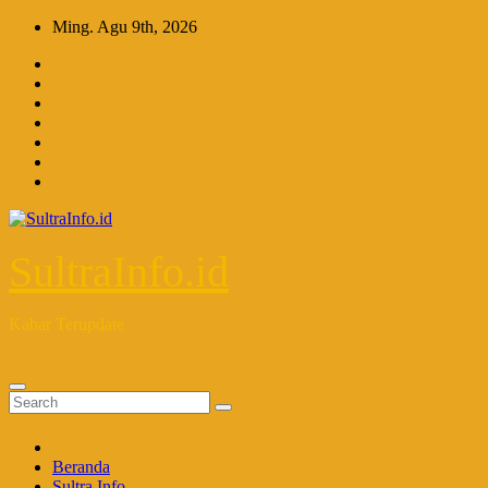
Skip
Ming. Agu 9th, 2026
to
content
SultraInfo.id
Kabar Terupdate
Beranda
Sultra Info