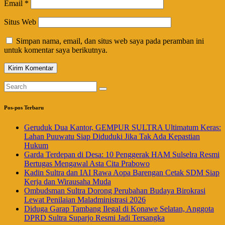
Email
*
Situs Web
Simpan nama, email, dan situs web saya pada peramban ini
untuk komentar saya berikutnya.
Pos-pos Terbaru
Geruduk Dua Kantor, GEMPUR SULTRA Ultimatum Keras:
Lahan Puuwatu Siap Diduduki Jika Tak Ada Kepastian
Hukum
Garda Terdepan di Desa: 10 Penggerak HAM Sulselra Resmi
Bertugas Mengawal Asta Cita Prabowo
Kadin Sultra dan IAI Rawa Aopa Barengan Cetak SDM Siap
Kerja dan Wirausaha Muda
Ombudsman Sultra Dorong Perubahan Budaya Birokrasi
Lewat Penilaian Maladministrasi 2026
Diduga Garap Tambang Ilegal di Konawe Selatan, Anggota
DPRD Sultra Suparjo Resmi Jadi Tersangka