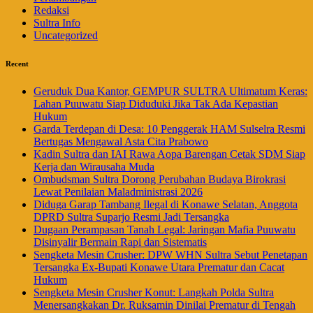
Redaksi
Sultra Info
Uncategorized
Recent
Geruduk Dua Kantor, GEMPUR SULTRA Ultimatum Keras:
Lahan Puuwatu Siap Diduduki Jika Tak Ada Kepastian
Hukum
Garda Terdepan di Desa: 10 Penggerak HAM Sulselra Resmi
Bertugas Mengawal Asta Cita Prabowo
Kadin Sultra dan IAI Rawa Aopa Barengan Cetak SDM Siap
Kerja dan Wirausaha Muda
Ombudsman Sultra Dorong Perubahan Budaya Birokrasi
Lewat Penilaian Maladministrasi 2026
Diduga Garap Tambang Ilegal di Konawe Selatan, Anggota
DPRD Sultra Suparjo Resmi Jadi Tersangka
Dugaan Perampasan Tanah Legal: Jaringan Mafia Puuwatu
Disinyalir Bermain Rapi dan Sistematis
Sengketa Mesin Crusher: DPW WHN Sultra Sebut Penetapan
Tersangka Ex-Bupati Konawe Utara Prematur dan Cacat
Hukum
Sengketa Mesin Crusher Konut: Langkah Polda Sultra
Menersangkakan Dr. Ruksamin Dinilai Prematur di Tengah