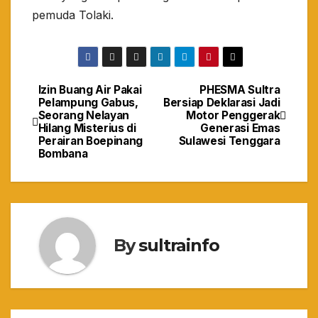
pemuda Tolaki.
Izin Buang Air Pakai
PHESMA Sultra
Navigasi
Pelampung Gabus,
Bersiap Deklarasi Jadi
Seorang Nelayan
Motor Penggerak
pos
Hilang Misterius di
Generasi Emas
Perairan Boepinang
Sulawesi Tenggara
Bombana
By
sultrainfo