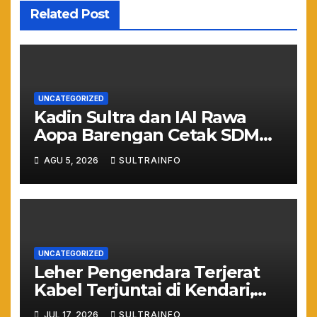
Related Post
UNCATEGORIZED
Kadin Sultra dan IAI Rawa
Aopa Barengan Cetak SDM
Siap Kerja dan Wirausaha
AGU 5, 2026
SULTRAINFO
Muda
UNCATEGORIZED
Leher Pengendara Terjerat
Kabel Terjuntai di Kendari,
Nyawa Warga Nyaris
JUL 17, 2026
SULTRAINFO