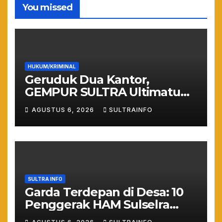
You missed
HUKUM/KRIMINAL
Geruduk Dua Kantor,
GEMPUR SULTRA Ultimatum
Keras: Lahan Puuwatu Siap
AGUSTUS 6, 2026
SULTRAINFO
Diduduki Jika Tak Ada
Kepastian Hukum
SULTRA INFO
Garda Terdepan di Desa: 10
Penggerak HAM Sulselra
Resmi Bertugas Mengawal