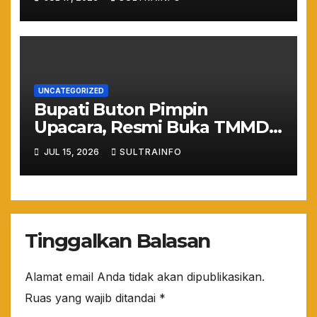
Melayang Akibat Kelalaian
Provider
UNCATEGORIZED
Bupati Buton Pimpin
Upacara, Resmi Buka TMMD
ke-129 TA 2026
JUL 15, 2026
SULTRAINFO
Tinggalkan Balasan
Alamat email Anda tidak akan dipublikasikan.
Ruas yang wajib ditandai
*