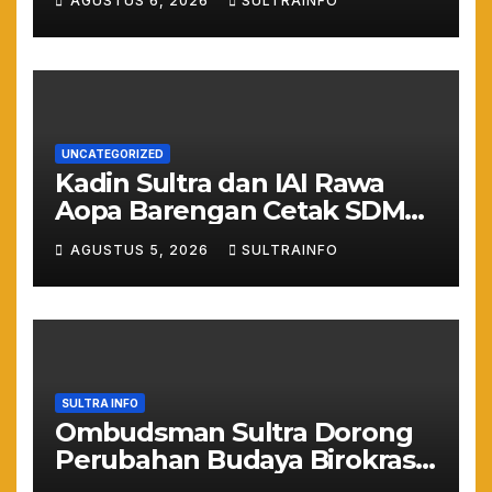
AGUSTUS 6, 2026
SULTRAINFO
Asta Cita Prabowo
UNCATEGORIZED
Kadin Sultra dan IAI Rawa
Aopa Barengan Cetak SDM
Siap Kerja dan Wirausaha
AGUSTUS 5, 2026
SULTRAINFO
Muda
SULTRA INFO
Ombudsman Sultra Dorong
Perubahan Budaya Birokrasi
Lewat Penilaian