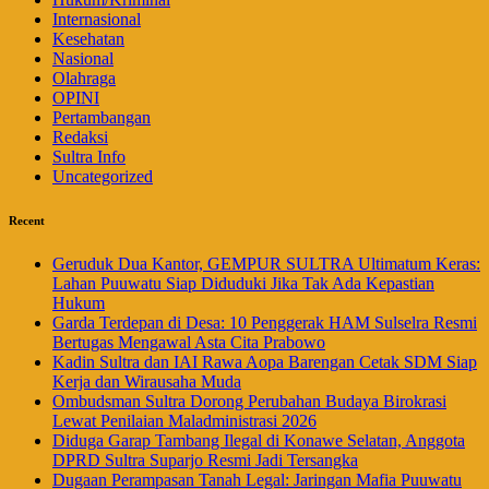
Internasional
Kesehatan
Nasional
Olahraga
OPINI
Pertambangan
Redaksi
Sultra Info
Uncategorized
Recent
Geruduk Dua Kantor, GEMPUR SULTRA Ultimatum Keras:
Lahan Puuwatu Siap Diduduki Jika Tak Ada Kepastian
Hukum
Garda Terdepan di Desa: 10 Penggerak HAM Sulselra Resmi
Bertugas Mengawal Asta Cita Prabowo
Kadin Sultra dan IAI Rawa Aopa Barengan Cetak SDM Siap
Kerja dan Wirausaha Muda
Ombudsman Sultra Dorong Perubahan Budaya Birokrasi
Lewat Penilaian Maladministrasi 2026
Diduga Garap Tambang Ilegal di Konawe Selatan, Anggota
DPRD Sultra Suparjo Resmi Jadi Tersangka
Dugaan Perampasan Tanah Legal: Jaringan Mafia Puuwatu