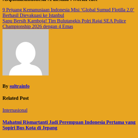
Navigasi
9 Pejuang Kemanusiaan Indonesia Misi ‘Global Sumud Flotilla 2.0’
Berhasil Dievakuasi ke Istanbul
pos
Sapu Bersih Kamboja! Tim Bulutangkis Polri Rajai SEA Police
Championship 2026 dengan 4 Emas
By
sultrainfo
Related Post
Internasional
Mahatmi Rismartanti Jadi Perempuan Indonesia Pertama yang
Sopiri Bus Kota di Jepang