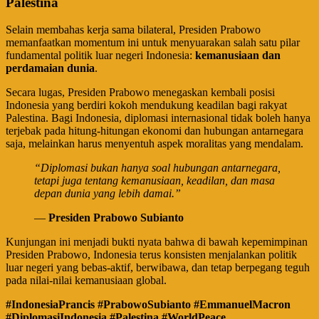
Palestina
​Selain membahas kerja sama bilateral, Presiden Prabowo
memanfaatkan momentum ini untuk menyuarakan salah satu pilar
fundamental politik luar negeri Indonesia:
kemanusiaan dan
perdamaian dunia
.
​Secara lugas, Presiden Prabowo menegaskan kembali posisi
Indonesia yang berdiri kokoh mendukung keadilan bagi rakyat
Palestina. Bagi Indonesia, diplomasi internasional tidak boleh hanya
terjebak pada hitung-hitungan ekonomi dan hubungan antarnegara
saja, melainkan harus menyentuh aspek moralitas yang mendalam.
“Diplomasi bukan hanya soal hubungan antarnegara,
tetapi juga tentang kemanusiaan, keadilan, dan masa
depan dunia yang lebih damai.”
—
Presiden Prabowo Subianto
​Kunjungan ini menjadi bukti nyata bahwa di bawah kepemimpinan
Presiden Prabowo, Indonesia terus konsisten menjalankan politik
luar negeri yang bebas-aktif, berwibawa, dan tetap berpegang teguh
pada nilai-nilai kemanusiaan global.
#IndonesiaPrancis #PrabowoSubianto #EmmanuelMacron
#DiplomasiIndonesia #Palestina #WorldPeace