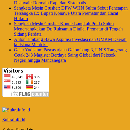
Disinyalir Bermain Rapi dan Sistematis
Sengketa Mesin Crusher: DPW WHN Sultra Sebut Penetapan
Tersangka Ex-Bupati Konawe Utara Prematur dan Cacat
Hukum
Sengketa Mesin Crusher Konut: Langkah Polda Sultra
Menersangkakan Dr. Ruksamin Dinilai Prematur di Tengah
Sidang Perdata
Anton Timbang Bawa Aspirasi Investasi dan UMKM Daerah
ke Istana Merdeka
Gelar Yudisium Pascasarjana Gelombang 3, UNIS Tangerang
Cetak 243 Magister Berdaya Saing Global dari Pelosok
Negeri hingga Mancanegara
SultraInfo.id
Kabar Terupdate