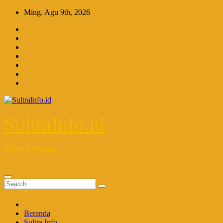
Skip
Ming. Agu 9th, 2026
to
content
SultraInfo.id
Kabar Terupdate
Beranda
Sultra Info