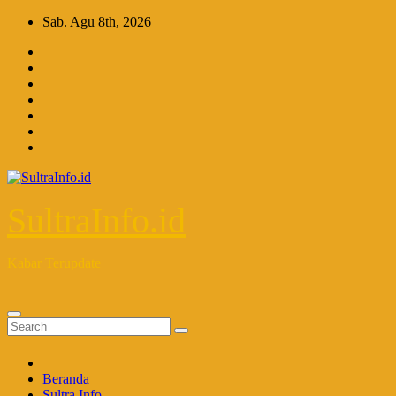
Skip
Sab. Agu 8th, 2026
to
content
SultraInfo.id
Kabar Terupdate
Beranda
Sultra Info