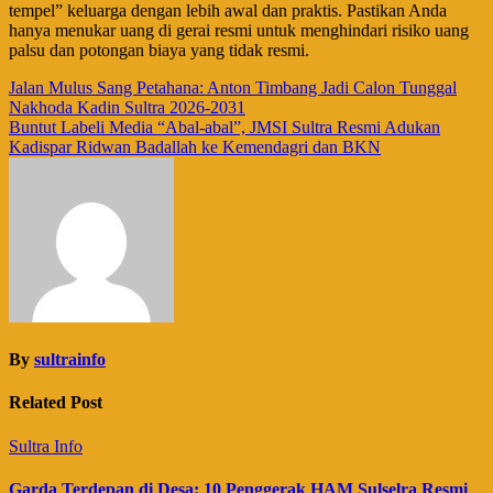
tempel” keluarga dengan lebih awal dan praktis. Pastikan Anda
hanya menukar uang di gerai resmi untuk menghindari risiko uang
palsu dan potongan biaya yang tidak resmi.
Navigasi
Jalan Mulus Sang Petahana: Anton Timbang Jadi Calon Tunggal
Nakhoda Kadin Sultra 2026-2031
pos
Buntut Labeli Media “Abal-abal”, JMSI Sultra Resmi Adukan
Kadispar Ridwan Badallah ke Kemendagri dan BKN
By
sultrainfo
Related Post
Sultra Info
Garda Terdepan di Desa: 10 Penggerak HAM Sulselra Resmi