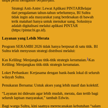
tanpa perlu mengantre berjam-jam.​
​Strategi Anti-Antre: Lewat Aplikasi PINTAR​Belajar
dari pengalaman tahun-tahun sebelumnya, BI Sultra
tidak ingin ada masyarakat yang berdesakan di bawah
terik matahari hanya untuk menukar uang. Solusinya
adalah digitalisasi melalui aplikasi PINTAR
(https://pintar.bi.go.id).​
Layanan yang Lebih Merata
​Program SERAMBI 2026 tidak hanya berpusat di satu titik. BI
Sultra telah menyusun strategi distribusi melalui:
1
​Kas Keliling: Menjangkau titik-titik strategis keramaian.​
​Kas
Keliling: Menjangkau titik-titik strategis keramaian.​
Loket Perbankan: Kerjasama dengan bank-bank lokal di seluruh
wilayah Sultra.​
Penukaran Bersama: Untuk akses yang lebih masif dan kolektif.​
“Layanan ini didesain agar lebih mudah, merata, dan tertib bagi
seluruh lapisan masyarakat,” tambah Edwin.
​Bagi warga Sultra, kini saatnya merencanakan kebutuhan “salam