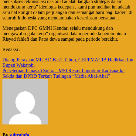
mensukses rekonsiliasi nasional adalah langkah strategis dalam
mendukung kerja” ideologis kedepan , kami pun melihat ini adalah
satu hal kongrit dalam perjuangan dan semangat baru bagi kader” di
seluruh Indonesia yang mendambakan keseriusan persatuan .
Menegaskan DPC GMNI Kendari selalu mendukung dan
mengawal segala kerja” organisasi dalam periode kepemimpinan
Risyad fahlefi dan Patra dewa sampai pada periode berakhir.
Redaksi :
Navigasi
Dialog Perayaan MILAD Ke-2 Tahun, GEPPMACIB Hadirkan Ibu
Bupati Wakatobi
pos
Perseteruan Panas di Sultra: JMSI Resmi Laporkan Kadispar ke
Sekda dan DPRD Terkait Tudingan “Media Abal-Abal”
By
sultrainfo