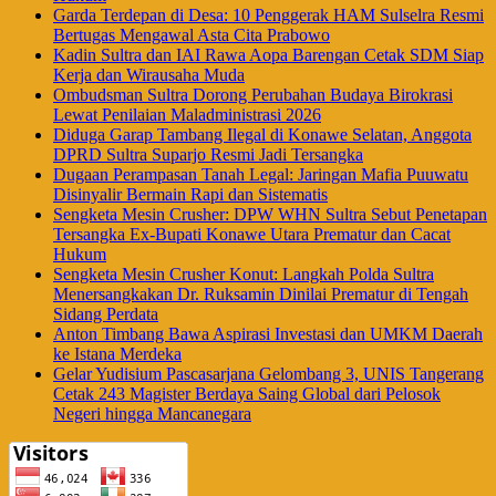
Garda Terdepan di Desa: 10 Penggerak HAM Sulselra Resmi
Bertugas Mengawal Asta Cita Prabowo
Kadin Sultra dan IAI Rawa Aopa Barengan Cetak SDM Siap
Kerja dan Wirausaha Muda
Ombudsman Sultra Dorong Perubahan Budaya Birokrasi
Lewat Penilaian Maladministrasi 2026
Diduga Garap Tambang Ilegal di Konawe Selatan, Anggota
DPRD Sultra Suparjo Resmi Jadi Tersangka
Dugaan Perampasan Tanah Legal: Jaringan Mafia Puuwatu
Disinyalir Bermain Rapi dan Sistematis
Sengketa Mesin Crusher: DPW WHN Sultra Sebut Penetapan
Tersangka Ex-Bupati Konawe Utara Prematur dan Cacat
Hukum
Sengketa Mesin Crusher Konut: Langkah Polda Sultra
Menersangkakan Dr. Ruksamin Dinilai Prematur di Tengah
Sidang Perdata
Anton Timbang Bawa Aspirasi Investasi dan UMKM Daerah
ke Istana Merdeka
Gelar Yudisium Pascasarjana Gelombang 3, UNIS Tangerang
Cetak 243 Magister Berdaya Saing Global dari Pelosok
Negeri hingga Mancanegara