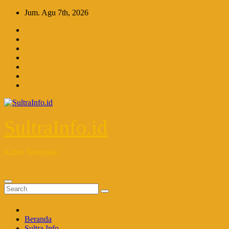
Skip
Jum. Agu 7th, 2026
to
content
SultraInfo.id
Kabar Terupdate
Beranda
Sultra Info