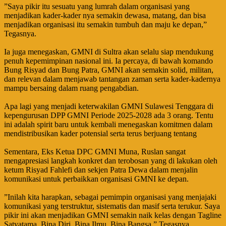
‎”Saya pikir itu sesuatu yang lumrah dalam organisasi yang
menjadikan kader-kader nya semakin dewasa, matang, dan bisa
menjadikan organisasi itu semakin tumbuh dan maju ke depan,”
Tegasnya.
‎Ia juga menegaskan, GMNI di Sultra akan selalu siap mendukung
penuh kepemimpinan nasional ini. Ia percaya, di bawah komando
Bung Risyad dan Bung Patra, GMNI akan semakin solid, militan,
dan relevan dalam menjawab tantangan zaman serta kader-kadernya
mampu bersaing dalam ruang pengabdian.
‎Apa lagi yang menjadi keterwakilan GMNI Sulawesi Tenggara di
kepengurusan DPP GMNI Periode 2025-2028 ada 3 orang. Tentu
ini adalah spirit baru untuk kembali menegaskan komitmen dalam
mendistribusikan kader potensial serta terus berjuang tentang
‎Sementara, Eks Ketua DPC GMNI Muna, Ruslan sangat
mengapresiasi langkah konkret dan terobosan yang di lakukan oleh
ketum Risyad Fahlefi dan sekjen Patra Dewa dalam menjalin
komunikasi untuk perbaikkan organisasi GMNI ke depan.
‎”Inilah kita harapkan, sebagai pemimpin organisasi yang menjajaki
komunikasi yang terstruktur, sistematis dan masif serta terukur. Saya
pikir ini akan menjadikan GMNI semakin naik kelas dengan Tagline
Satyatama, Bina Diri, Bina Ilmu, Bina Bangsa,” Tegasnya.