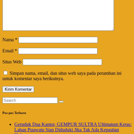
Nama
*
Email
*
Situs Web
Simpan nama, email, dan situs web saya pada peramban ini
untuk komentar saya berikutnya.
Pos-pos Terbaru
Geruduk Dua Kantor, GEMPUR SULTRA Ultimatum Keras:
Lahan Puuwatu Siap Diduduki Jika Tak Ada Kepastian