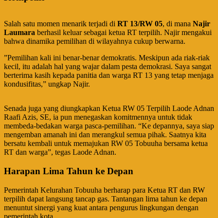
​Salah satu momen menarik terjadi di
RT 13/RW 05
, di mana
Najir
Laumara
berhasil keluar sebagai ketua RT terpilih. Najir mengakui
bahwa dinamika pemilihan di wilayahnya cukup berwarna.
​”Pemilihan kali ini benar-benar demokratis. Meskipun ada riak-riak
kecil, itu adalah hal yang wajar dalam pesta demokrasi. Saya sangat
berterima kasih kepada panitia dan warga RT 13 yang tetap menjaga
kondusifitas,” ungkap Najir.
​Senada juga yang diungkapkan Ketua RW 05 Terpilih Laode Adnan
Raafi Azis, SE, ia pun menegaskan komitmennya untuk tidak
membeda-bedakan warga pasca-pemilihan. “Ke depannya, saya siap
mengemban amanah ini dan merangkul semua pihak. Saatnya kita
bersatu kembali untuk memajukan RW 05 Tobuuha bersama ketua
RT dan warga”, tegas Laode Adnan.
Harapan Lima Tahun ke Depan
​Pemerintah Kelurahan Tobuuha berharap para Ketua RT dan RW
terpilih dapat langsung tancap gas. Tantangan lima tahun ke depan
menuntut sinergi yang kuat antara pengurus lingkungan dengan
pemerintah kota.