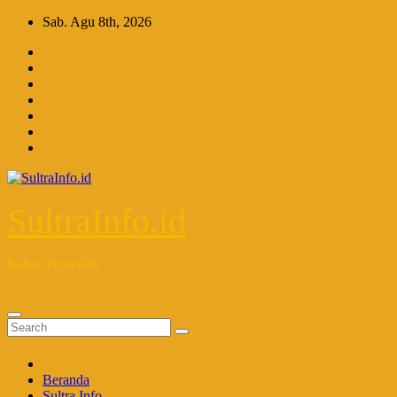
Skip
Sab. Agu 8th, 2026
to
content
SultraInfo.id
Kabar Terupdate
Beranda
Sultra Info