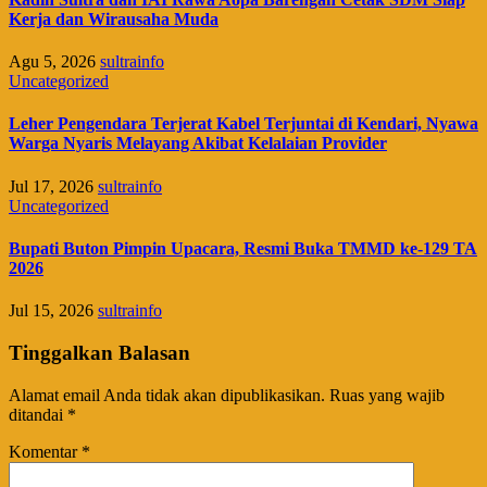
Kerja dan Wirausaha Muda
Agu 5, 2026
sultrainfo
Uncategorized
Leher Pengendara Terjerat Kabel Terjuntai di Kendari, Nyawa
Warga Nyaris Melayang Akibat Kelalaian Provider
Jul 17, 2026
sultrainfo
Uncategorized
Bupati Buton Pimpin Upacara, Resmi Buka TMMD ke-129 TA
2026
Jul 15, 2026
sultrainfo
Tinggalkan Balasan
Alamat email Anda tidak akan dipublikasikan.
Ruas yang wajib
ditandai
*
Komentar
*