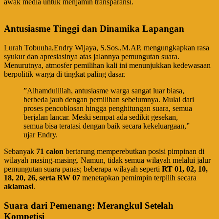
awak media untuk menjamin transparansi.
Antusiasme Tinggi dan Dinamika Lapangan
​Lurah Tobuuha,Endry Wijaya, S.Sos.,M.AP, mengungkapkan rasa
syukur dan apresiasinya atas jalannya pemungutan suara.
Menurutnya, atmosfer pemilihan kali ini menunjukkan kedewasaan
berpolitik warga di tingkat paling dasar.
​”Alhamdulillah, antusiasme warga sangat luar biasa,
berbeda jauh dengan pemilihan sebelumnya. Mulai dari
proses pencoblosan hingga penghitungan suara, semua
berjalan lancar. Meski sempat ada sedikit gesekan,
semua bisa teratasi dengan baik secara kekeluargaan,”
ujar Endry.
​Sebanyak
71 calon
bertarung memperebutkan posisi pimpinan di
wilayah masing-masing. Namun, tidak semua wilayah melalui jalur
pemungutan suara panas; beberapa wilayah seperti
RT 01, 02, 10,
18, 20, 26, serta RW 07
menetapkan pemimpin terpilih secara
aklamasi
.
Suara dari Pemenang: Merangkul Setelah
Kompetisi