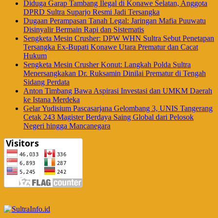
Diduga Garap Tambang Ilegal di Konawe Selatan, Anggota
DPRD Sultra Suparjo Resmi Jadi Tersangka
Dugaan Perampasan Tanah Legal: Jaringan Mafia Puuwatu
Disinyalir Bermain Rapi dan Sistematis
Sengketa Mesin Crusher: DPW WHN Sultra Sebut Penetapan
Tersangka Ex-Bupati Konawe Utara Prematur dan Cacat
Hukum
Sengketa Mesin Crusher Konut: Langkah Polda Sultra
Menersangkakan Dr. Ruksamin Dinilai Prematur di Tengah
Sidang Perdata
Anton Timbang Bawa Aspirasi Investasi dan UMKM Daerah
ke Istana Merdeka
Gelar Yudisium Pascasarjana Gelombang 3, UNIS Tangerang
Cetak 243 Magister Berdaya Saing Global dari Pelosok
Negeri hingga Mancanegara