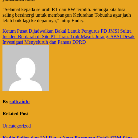
​”Selamat kepada seluruh RT dan RW terpilih. Semoga kita bisa
saling bersinergi untuk membangun Kelurahan Tobuuha agar jauh
lebih baik lagi ke depannya,” tutup Endry.
Navigasi
Ketum Pusat Dijadwalkan Bakal Lantik Pengurus PD JMSI Sultra
Insiden Berdarah di Site PT Tiran: Truk Masuk Jurang, SBSI Desak
pos
Investigasi Menyeluruh dan Pansus DPRD
By
sultrainfo
Related Post
Uncategorized
Kadin Sultra dan IAI Rawa Aopa Barengan Cetak SDM Siap