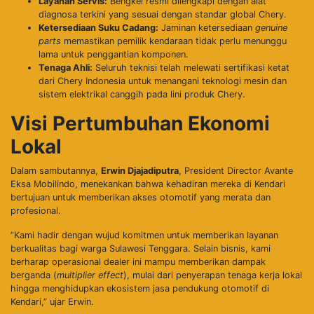
Layanan Servis:
Bengkel resmi dilengkapi dengan alat
diagnosa terkini yang sesuai dengan standar global Chery.
Ketersediaan Suku Cadang:
Jaminan ketersediaan
genuine
parts
memastikan pemilik kendaraan tidak perlu menunggu
lama untuk penggantian komponen.
Tenaga Ahli:
Seluruh teknisi telah melewati sertifikasi ketat
dari Chery Indonesia untuk menangani teknologi mesin dan
sistem elektrikal canggih pada lini produk Chery.
Visi Pertumbuhan Ekonomi
Lokal
​Dalam sambutannya,
Erwin Djajadiputra
, President Director Avante
Eksa Mobilindo, menekankan bahwa kehadiran mereka di Kendari
bertujuan untuk memberikan akses otomotif yang merata dan
profesional.
​”Kami hadir dengan wujud komitmen untuk memberikan layanan
berkualitas bagi warga Sulawesi Tenggara. Selain bisnis, kami
berharap operasional dealer ini mampu memberikan dampak
berganda (
multiplier effect
), mulai dari penyerapan tenaga kerja lokal
hingga menghidupkan ekosistem jasa pendukung otomotif di
Kendari,” ujar Erwin.