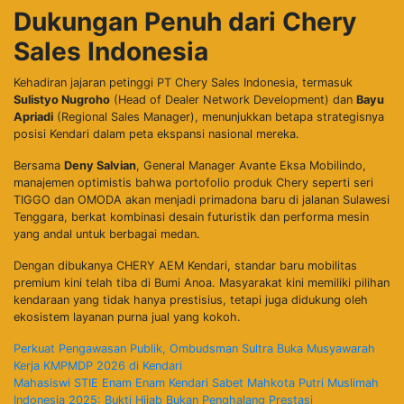
Dukungan Penuh dari Chery
Sales Indonesia
​Kehadiran jajaran petinggi PT Chery Sales Indonesia, termasuk
Sulistyo Nugroho
(Head of Dealer Network Development) dan
Bayu
Apriadi
(Regional Sales Manager), menunjukkan betapa strategisnya
posisi Kendari dalam peta ekspansi nasional mereka.
​Bersama
Deny Salvian
, General Manager Avante Eksa Mobilindo,
manajemen optimistis bahwa portofolio produk Chery seperti seri
TIGGO dan OMODA akan menjadi primadona baru di jalanan Sulawesi
Tenggara, berkat kombinasi desain futuristik dan performa mesin
yang andal untuk berbagai medan.
​Dengan dibukanya CHERY AEM Kendari, standar baru mobilitas
premium kini telah tiba di Bumi Anoa. Masyarakat kini memiliki pilihan
kendaraan yang tidak hanya prestisius, tetapi juga didukung oleh
ekosistem layanan purna jual yang kokoh.
Navigasi
Perkuat Pengawasan Publik, Ombudsman Sultra Buka Musyawarah
Kerja KMPMDP 2026 di Kendari
pos
Mahasiswi STIE Enam Enam Kendari Sabet Mahkota Putri Muslimah
Indonesia 2025: Bukti Hijab Bukan Penghalang Prestasi