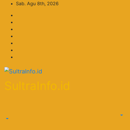
Skip
Sab. Agu 8th, 2026
to
content
SultraInfo.id