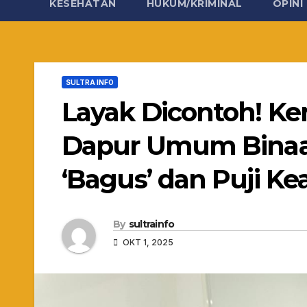
KESEHATAN
HUKUM/KRIMINAL
OPINI
SULTRA INFO
Layak Dicontoh! K
Dapur Umum Binaan 
‘Bagus’ dan Puji 
By
sultrainfo
OKT 1, 2025