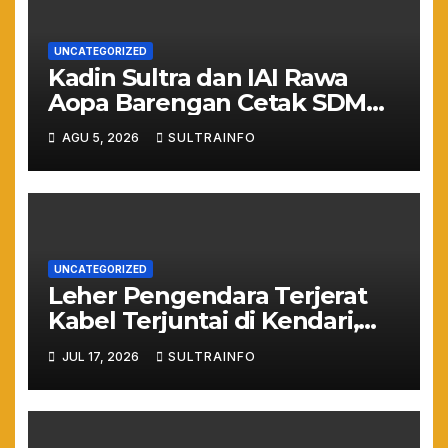
UNCATEGORIZED
Kadin Sultra dan IAI Rawa
Aopa Barengan Cetak SDM
Siap Kerja dan Wirausaha
AGU 5, 2026
SULTRAINFO
Muda
UNCATEGORIZED
Leher Pengendara Terjerat
Kabel Terjuntai di Kendari,
Nyawa Warga Nyaris
JUL 17, 2026
SULTRAINFO
Melayang Akibat Kelalaian
Provider