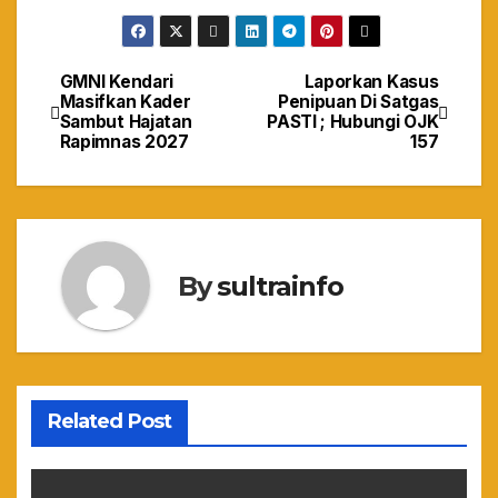
GMNI Kendari
Laporkan Kasus
Navigasi
Masifkan Kader
Penipuan Di Satgas
Sambut Hajatan
PASTI ; Hubungi OJK
pos
Rapimnas 2027‎
157
By
sultrainfo
Related Post