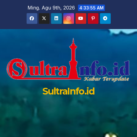
Skip
Ming. Agu 9th, 2026
4:33:56 AM
to
content
SultraInfo.id