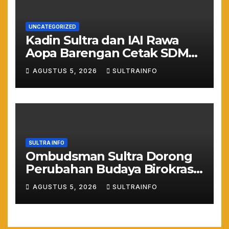
UNCATEGORIZED
Kadin Sultra dan IAI Rawa
Aopa Barengan Cetak SDM
Siap Kerja dan Wirausaha
AGUSTUS 5, 2026
SULTRAINFO
Muda
SULTRA INFO
Ombudsman Sultra Dorong
Perubahan Budaya Birokrasi
Lewat Penilaian
AGUSTUS 5, 2026
SULTRAINFO
Maladministrasi 2026