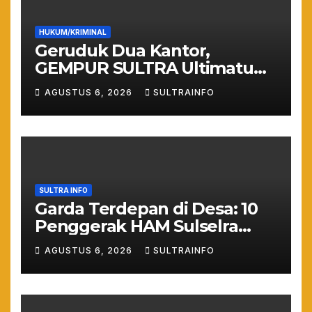
HUKUM/KRIMINAL
Geruduk Dua Kantor,
GEMPUR SULTRA Ultimatum
Keras: Lahan Puuwatu Siap
AGUSTUS 6, 2026
SULTRAINFO
Diduduki Jika Tak Ada
Kepastian Hukum
SULTRA INFO
Garda Terdepan di Desa: 10
Penggerak HAM Sulselra
Resmi Bertugas Mengawal
AGUSTUS 6, 2026
SULTRAINFO
Asta Cita Prabowo