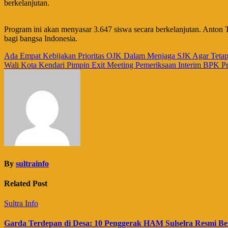
berkelanjutan.
Program ini akan menyasar 3.647 siswa secara berkelanjutan. Anto
bagi bangsa Indonesia.
Navigasi
Ada Empat Kebijakan Prioritas OJK Dalam Menjaga SJK Agar Tetap
Wali Kota Kendari Pimpin Exit Meeting Pemeriksaan Interim BPK Pro
pos
By
sultrainfo
Related Post
Sultra Info
Garda Terdepan di Desa: 10 Penggerak HAM Sulselra Resmi Be