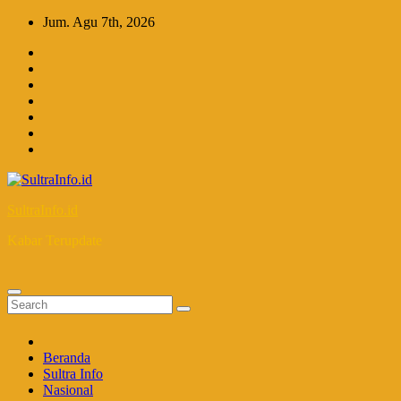
Skip
Jum. Agu 7th, 2026
to
content
SultraInfo.id
Kabar Terupdate
Beranda
Sultra Info
Nasional