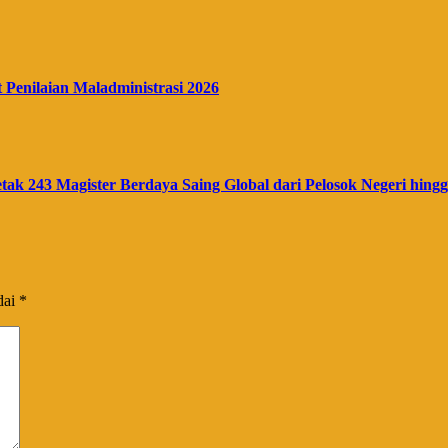
enilaian Maladministrasi 2026
ak 243 Magister Berdaya Saing Global dari Pelosok Negeri hin
dai
*