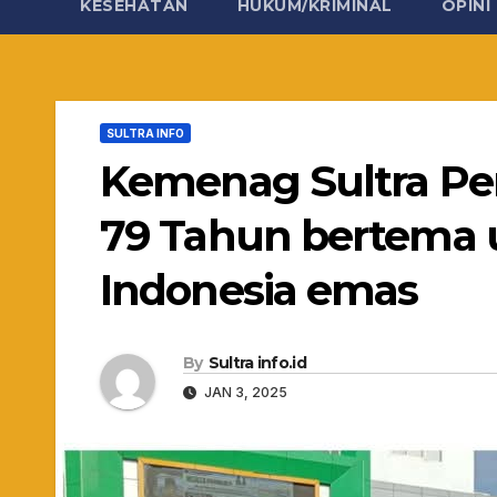
KESEHATAN
HUKUM/KRIMINAL
OPINI
SULTRA INFO
Kemenag Sultra Per
79 Tahun bertema
Indonesia emas
By
Sultra info.id
JAN 3, 2025