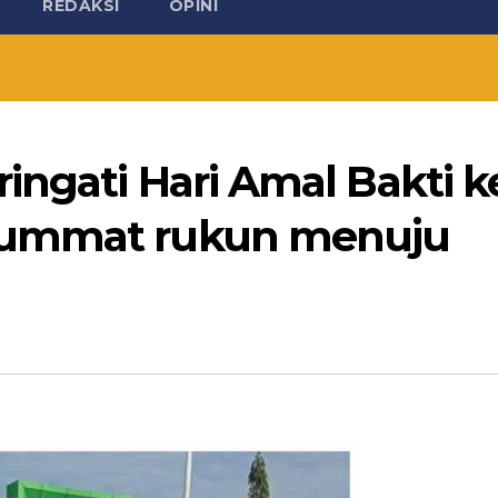
REDAKSI
OPINI
ingati Hari Amal Bakti k
 ummat rukun menuju