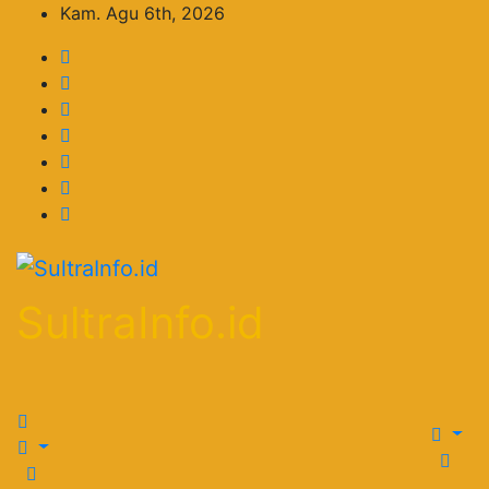
Skip
Kam. Agu 6th, 2026
to
content
SultraInfo.id