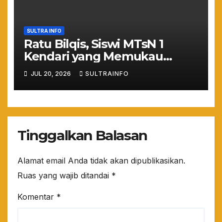
SULTRA INFO
Ratu Bilqis, Siswi MTsN 1
Kendari yang Memukau
Nasional lewat Pesona
JUL 20, 2026
SULTRAINFO
Wastra
Tinggalkan Balasan
Alamat email Anda tidak akan dipublikasikan.
Ruas yang wajib ditandai
*
Komentar
*