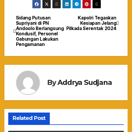
Sidang Putusan
Kapolri Tegaskan
Navigasi
Supriyani di PN
Kesiapan Jelang
Andoolo Berlangsung
Pilkada Serentak 2024
pos
Kondusif, Personel
Gabungan Lakukan
Pengamanan
By
Addrya Sudjana
Related Post