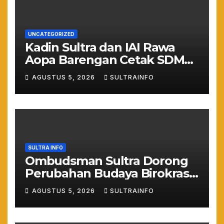
UNCATEGORIZED
Kadin Sultra dan IAI Rawa
Aopa Barengan Cetak SDM
Siap Kerja dan Wirausaha
AGUSTUS 5, 2026
SULTRAINFO
Muda
SULTRA INFO
Ombudsman Sultra Dorong
Perubahan Budaya Birokrasi
Lewat Penilaian
AGUSTUS 5, 2026
SULTRAINFO
Maladministrasi 2026