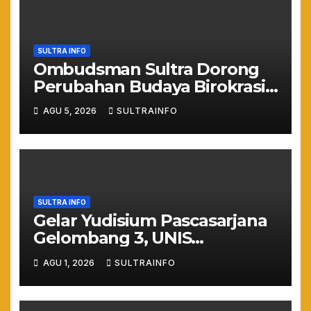
SULTRA INFO
Ombudsman Sultra Dorong
Perubahan Budaya Birokrasi
Lewat Penilaian
AGU 5, 2026
SULTRAINFO
Maladministrasi 2026
SULTRA INFO
Gelar Yudisium Pascasarjana
Gelombang 3, UNIS
Tangerang Cetak 243
AGU 1, 2026
SULTRAINFO
Magister Berdaya Saing
Global dari Pelosok Negeri
hingga Mancanegara