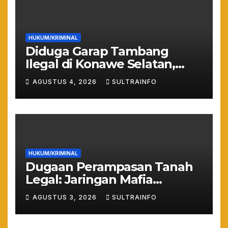
HUKUM/KRIMINAL
Diduga Garap Tambang
Ilegal di Konawe Selatan,
Anggota DPRD Sultra
AGUSTUS 4, 2026
SULTRAINFO
Suparjo Resmi Jadi
Tersangka
HUKUM/KRIMINAL
Dugaan Perampasan Tanah
Legal: Jaringan Mafia
Puuwatu Disinyalir Bermain
AGUSTUS 3, 2026
SULTRAINFO
Rapi dan Sistematis