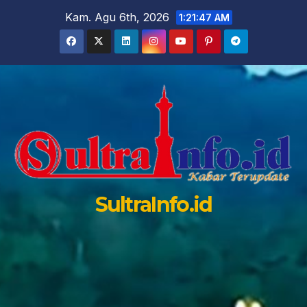
Skip
Kam. Agu 6th, 2026
1:21:48 AM
to
content
SultraInfo.id