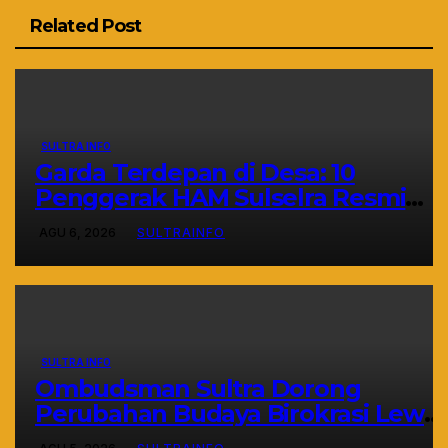
Related Post
SULTRA INFO
Garda Terdepan di Desa: 10
Penggerak HAM Sulselra Resmi
Bertugas Mengawal Asta Cita
AGU 6, 2026
SULTRAINFO
Prabowo
SULTRA INFO
Ombudsman Sultra Dorong
Perubahan Budaya Birokrasi Lewat
Penilaian Maladministrasi 2026