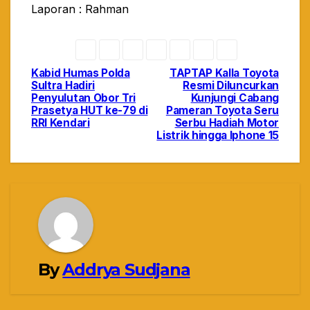
Laporan : Rahman
Kabid Humas Polda
TAPTAP Kalla Toyota
Navigasi
Sultra Hadiri
Resmi Diluncurkan
Penyulutan Obor Tri
Kunjungi Cabang
pos
Prasetya HUT ke-79 di
Pameran Toyota Seru
RRI Kendari
Serbu Hadiah Motor
Listrik hingga Iphone 15
By
Addrya Sudjana