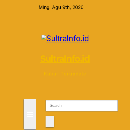
Skip
Ming. Agu 9th, 2026
to
content
SultraInfo.id
Kabar Terupdate