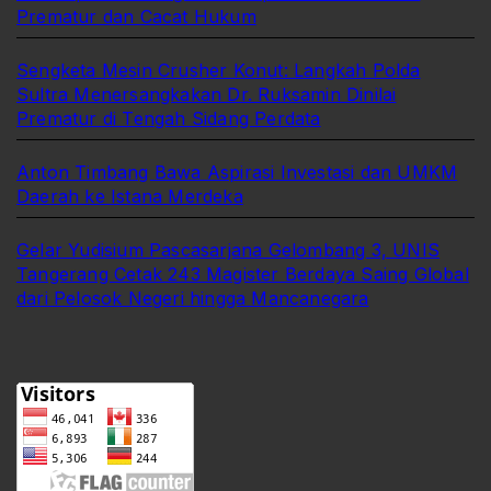
Prematur dan Cacat Hukum
Sengketa Mesin Crusher Konut: Langkah Polda
Sultra Menersangkakan Dr. Ruksamin Dinilai
Prematur di Tengah Sidang Perdata
Anton Timbang Bawa Aspirasi Investasi dan UMKM
Daerah ke Istana Merdeka
Gelar Yudisium Pascasarjana Gelombang 3, UNIS
Tangerang Cetak 243 Magister Berdaya Saing Global
dari Pelosok Negeri hingga Mancanegara