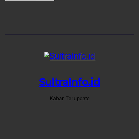
SultraInfo.id
Kabar Terupdate