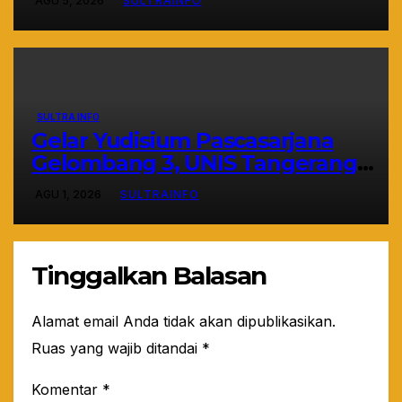
AGU 5, 2026
SULTRAINFO
SULTRA INFO
Gelar Yudisium Pascasarjana
Gelombang 3, UNIS Tangerang
Cetak 243 Magister Berdaya Saing
AGU 1, 2026
SULTRAINFO
Global dari Pelosok Negeri hingga
Mancanegara
Tinggalkan Balasan
Alamat email Anda tidak akan dipublikasikan.
Ruas yang wajib ditandai
*
Komentar
*