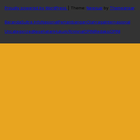
Proudly powered by WordPress
|
Theme:
Newsup
by
Themeansar
.
Beranda
Sultra Info
Nasional
Pertambangan
Olahraga
Internasional
Uncategorized
Kesehatan
Hukum/Kriminal
OPINI
Redaksi
OPINI