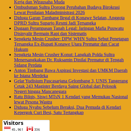
Kerja dan Wirausaha Muda
Ombudsman Sultra Dorong Perubahan Budaya Birokrasi
Lewat Penilaian Maladministrasi 2026
Diduga Garap Tambang Ilegal di Konawe Selatan, Anggota
DPRD Sultra Suparjo Resmi Jadi Tersangka
Dugaan Perampasan Tanah Legal: Jaringan Mafia Puuwatu
Disinyalir Bermain Rapi dan Sistematis
Sengketa Mesin Crusher: DPW WHN Sultra Sebut Penetapan
Tersangka Ex-Bupati Konawe Utara Prematur dan Cacat
Hukum
Sengketa Mesin Crusher Konut: Langkah Polda Sultra
Menersangkakan Dr. Ruksamin Dinilai Prematur di Tengah
Sidang Perdata
Anton Timbang Bawa Aspirasi Investasi dan UMKM Daerah
ke Istana Merdeka
Gelar Yudisium Pascasarjana Gelombang 3, UNIS Tangerang
Cetak 243 Magister Berdaya Saing Global dari Pelosok
Negeri hingga Mancanegara
Ratu Bilqis, Siswi MTsN 1 Kendari yang Memukau Nasional
lewat Pesona Wastra
Diduga Nyabu Sebelum Beraksi, Dua Pemuda di Kendari
Kepergok Curi Besi, Satu Tertangkap