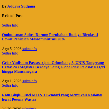
By
Addrya Sudjana
Related Post
Sultra Info
Ombudsman Sultra Dorong Perubahan Budaya Birokrasi
Lewat Penilaian Maladministrasi 2026
Agu 5, 2026
sultrainfo
Sultra Info
Gelar Yudisium Pascasarjana Gelombang 3, UNIS Tangerang
Cetak 243 Magister Berdaya Saing Global dari Pelosok Negeri
hingga Mancanegara
Agu 1, 2026
sultrainfo
Sultra Info
Ratu Bilqis, Siswi MTsN 1 Kendari yang Memukau Nasional
lewat Pesona Wastra
Jul 20, 2026
sultrainfo