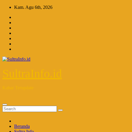
Skip
Kam. Agu 6th, 2026
to
content
SultraInfo.id
Kabar Terupdate
Beranda
Sultra Info