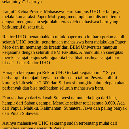
selanjutnya”. Ujarnya
Lanjut” Ketua Presma Mahasiswa baru kampus UHO terbut juga
melakukan atraksi Paper Mob yang menampilkan tulisan tertentu
dengan mengunakan sejumlah kertas oleh mahasiswa baru yang
berkumpul di satu titik.
Rektor UHO menambahkan untuk paper mob ini baru pertama kali
sejarah UHO berdiri, penerimaan mahasiswa baru melakukan Paper
Mob dan ini memang ide kreatif dari BEM Universitas maupun
kerjasama dengan seluruh BEM Fakultas. Alhamdulillah sinergitas
mereka sangat bagus sehingga kita bisa lihat hasilnya sangat luar
biasa” . Ujar Rektor UHO
Harapan kedepannya Rektor UHO terkait kegiatan ini. ” Saya
berharap ini menjadi kegiatan rutin setiap tahun. Peserta kali ini
kurang lebih sekitar 2.300 dari Sulawesi mungkin tahun depan akan
perbanyak dan bisa melibatkan seluruh mahasiswa baru.
Dan tak hanya dari wilayah Sulawesi namun ada juga dari luar,
hampir dari Sabang sampai Merauke sekitar total semua 8.600. Ada
dari Papua, Maluku, Kalimantan, Sumatera, Jawa dan paling banyak
dari Pulau Sulawesi.
Artinya mahasiswa UHO sekarang sudah terbentang mulai dari
Sumatera sampai dengan di Papua”.