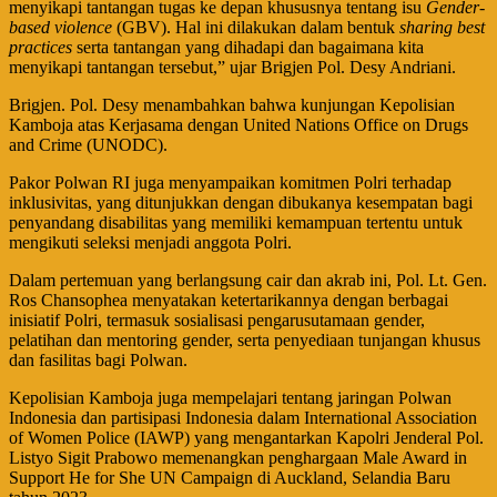
menyikapi tantangan tugas ke depan khususnya tentang isu
Gender-
based violence
(GBV). Hal ini dilakukan dalam bentuk
sharing best
practices
serta tantangan yang dihadapi dan bagaimana kita
menyikapi tantangan tersebut,” ujar Brigjen Pol. Desy Andriani.
Brigjen. Pol. Desy menambahkan bahwa kunjungan Kepolisian
Kamboja atas Kerjasama dengan United Nations Office on Drugs
and Crime (UNODC).
Pakor Polwan RI juga menyampaikan komitmen Polri terhadap
inklusivitas, yang ditunjukkan dengan dibukanya kesempatan bagi
penyandang disabilitas yang memiliki kemampuan tertentu untuk
mengikuti seleksi menjadi anggota Polri.
Dalam pertemuan yang berlangsung cair dan akrab ini, Pol. Lt. Gen.
Ros Chansophea menyatakan ketertarikannya dengan berbagai
inisiatif Polri, termasuk sosialisasi pengarusutamaan gender,
pelatihan dan mentoring gender, serta penyediaan tunjangan khusus
dan fasilitas bagi Polwan.
Kepolisian Kamboja juga mempelajari tentang jaringan Polwan
Indonesia dan partisipasi Indonesia dalam International Association
of Women Police (IAWP) yang mengantarkan Kapolri Jenderal Pol.
Listyo Sigit Prabowo memenangkan penghargaan Male Award in
Support He for She UN Campaign di Auckland, Selandia Baru