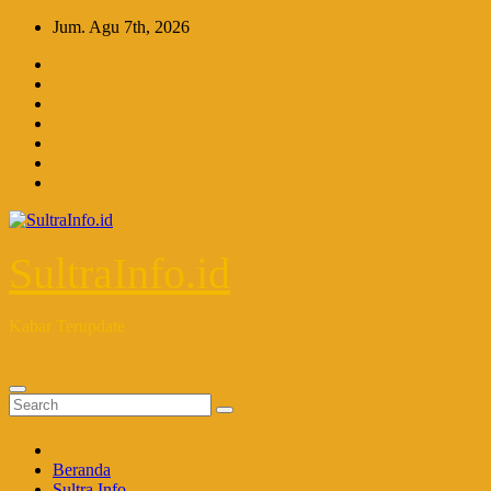
Skip
Jum. Agu 7th, 2026
to
content
SultraInfo.id
Kabar Terupdate
Beranda
Sultra Info