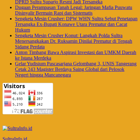
DPRD Sultra Suparjo Resmi Jadi Tersangka
Dugaan Perampasan Tanah Legal: Jaringan Mafia Puuwatu
Disinyalir Bermain Rapi dan Sistematis
Sengketa Mesin Crusher: DPW WHN Sultra Sebut Penetapan
Tersangka Ex-Bupati Konawe Utara Prematur dan Cacat
Hukum
Sengketa Mesin Crusher Konut: Langkah Polda Sultra
Menersangkakan Dr. Ruksamin Dinilai Prematur di Tengah
Sidang Perdata
Anton Timbang Bawa Aspirasi Investasi dan UMKM Daerah
ke Istana Merdeka
Gelar Yudisium Pascasarjana Gelombang 3, UNIS Tangerang
Cetak 243 Magister Berdaya Saing Global dari Pelosok
Negeri hingga Mancanegara
SultraInfo.id