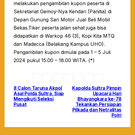
melakukan pengambilan kupon peserta di
Sekretariat Gemoy-Nya Kendari (Panitia) di
Depan Gunung Sari Motor Jual Beli Mobil
Bekas.Tiker peserta jalan sehat juga bisa
didapatkan di Warkop 46 (3), Kopi Kita MTQ
dan Madecca (Belakang Kampus UHO).
Pengambilan kupon dimulai pada 1 – 5 Juli
2024 pukul 15.00 – 18.00 WITA. (*)
8 Calon Taruna Akpol
Kapolda Sultra Pimpin
Navigasi
Asal Polda Sultra, Siap
Upacara Hari
Mengikuti Seleksi
Bhayangkara ke-78
pos
Pusat
Tekankan Persiapan
Pilkada dan Netralitas
Polri