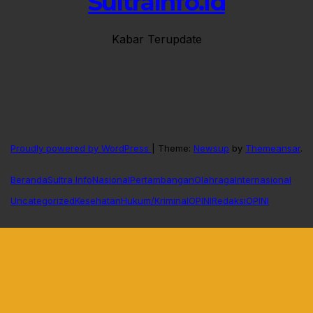
SultraInfo.id
Kabar Terupdate
Proudly powered by WordPress
|
Theme:
Newsup
by
Themeansar
.
Beranda
Sultra Info
Nasional
Pertambangan
Olahraga
Internasional
Uncategorized
Kesehatan
Hukum/Kriminal
OPINI
Redaksi
OPINI