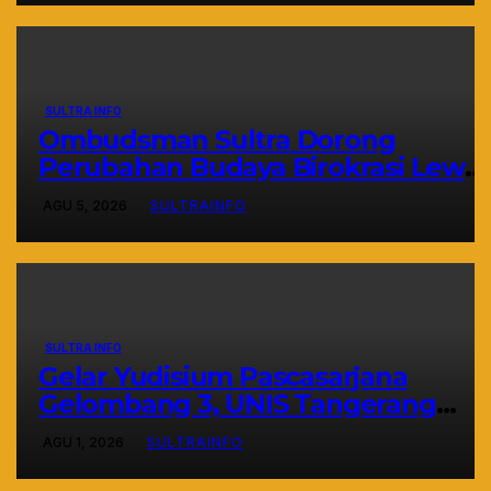
SULTRA INFO
Ombudsman Sultra Dorong
Perubahan Budaya Birokrasi Lewat
Penilaian Maladministrasi 2026
AGU 5, 2026
SULTRAINFO
SULTRA INFO
Gelar Yudisium Pascasarjana
Gelombang 3, UNIS Tangerang
Cetak 243 Magister Berdaya Saing
AGU 1, 2026
SULTRAINFO
Global dari Pelosok Negeri hingga
Mancanegara