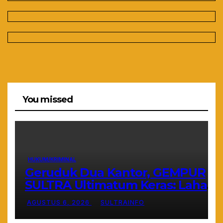
You missed
HUKUM/KRIMINAL
Geruduk Dua Kantor, GEMPUR
SULTRA Ultimatum Keras: Lahan
Puuwatu Siap Diduduki Jika Tak
AGUSTUS 6, 2026
SULTRAINFO
Ada Kepastian Hukum