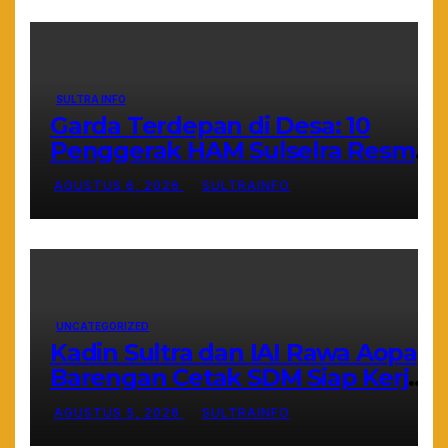
SULTRA INFO
Garda Terdepan di Desa: 10
Penggerak HAM Sulselra Resmi
Bertugas Mengawal Asta Cita
AGUSTUS 6, 2026
SULTRAINFO
Prabowo
UNCATEGORIZED
Kadin Sultra dan IAI Rawa Aopa
Barengan Cetak SDM Siap Kerja
dan Wirausaha Muda
AGUSTUS 5, 2026
SULTRAINFO