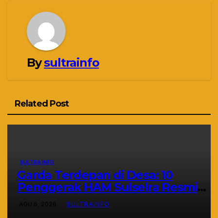
By
sultrainfo
Related Post
SULTRA INFO
Garda Terdepan di Desa: 10
Penggerak HAM Sulselra Resmi
Bertugas Mengawal Asta Cita
AGU 6, 2026
SULTRAINFO
Prabowo