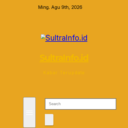
Skip
Ming. Agu 9th, 2026
to
content
SultraInfo.id
Kabar Terupdate