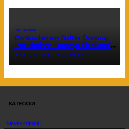
SULTRA INFO
Ombudsman Sultra Dorong
Perubahan Budaya Birokrasi
Lewat Penilaian Maladministrasi
AGUSTUS 5, 2026
SULTRAINFO
2026
KATEGORI
Hukum/Kriminal